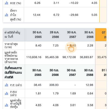
6.26
3.11
-10.22
4.05
ROE (%)
อัตรา
12.44
6.72
-29.66
5.05
กำไร
สุทธิ (%)
30 ธ.ค.
28 ธ.ค.
30 ธ.ค.
30 ธ.ค.
07 ส.
ค่าสถิติสำคัญ
2565
2566
2567
2568
25
ณ วันที่
ราคาล่าสุด
8.40
7.25
6.10
2.28
2.
(บาท)
มูลค่าหลัก
ทรัพย์ตาม
110,608.16
95,465.38
98,172.08
36,693.87
33,475.
ราคาตลาด
(ล้านบาท)
วันที่ของงบการ
30 ก.ย.
30 ก.ย.
30 ก.ย.
30 ก.ย.
31 มี.
เงินที่ใช้คำนวณ
2565
2566
2567
2568
256
ค่าสถิติ
38.45
306.93
-
12.98
P/E (เท่า)
P/BV
1.81
1.79
1.69
0.64
0.
(เท่า)
มูลค่าหุ้น
ทางบัญชี
4.65
4.06
3.61
3.58
3.
ต่อหุ้น