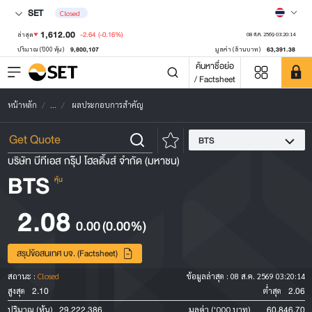
SET
Closed
1,612.00
-2.64
(-0.16%)
ล่าสุด
08 ส.ค. 2569 03:20:14
9,800,107
63,391.38
ปริมาณ ('000 หุ้น)
มูลค่า (ล้านบาท)
ค้นหาชื่อย่อ
/ Factsheet
หน้าหลัก
...
ผลประกอบการสำคัญ
BTS
บริษัท บีทีเอส กรุ๊ป โฮลดิ้งส์ จำกัด (มหาชน)
BTS
หุ้น
2.08
0.00
(0.00%)
สรุปข้อสนเทศ บจ. (Factsheet)
สถานะ :
Closed
ข้อมูลล่าสุด :
08 ส.ค. 2569 03:20:14
2.10
2.06
สูงสุด
ต่ำสุด
29,222,386
60,846.70
ปริมาณ (หุ้น)
มูลค่า ('000 บาท)