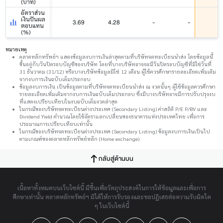
(บาท)
อัตราส่วน
เงินปันผล
3.69
4.28
-
-
ตอบแทน
(%)
หมายเหตุ
ตลาดหลักทรัพย์ฯ แสดงข้อมูลงบการเงินล่าสุดตามที่บริษัทจดทะเบียนนำส่ง โดยข้อมูลนี้
ขึ้นอยู่กับวันปิดรอบบัญชีของบริษัท โดยที่บางบริษัทอาจจะมีวันปิดรอบบัญชีที่มิใช่วันที่
31 ธันวาคม (31/12) หรือบางบริษัทข้อมูลมิใช่ 12 เดือน ผู้ใช้ควรศึกษารายละเอียดเพิ่มเติม
จากงบการเงินฉบับเต็มประกอบ
ข้อมูลงบการเงิน เป็นข้อมูลตามที่บริษัทจดทะเบียนนำส่ง ณ งวดนั้นๆ ผู้ใช้ข้อมูลควรศึกษา
รายละเอียดเพิ่มเติมจากงบการเงินฉบับเต็มประกอบ ซึ่งมีบางบริษัทอาจมีการปรับปรุงงบ
ที่แสดงเปรียบเทียบในงบฉบับเต็มงวดล่าสุด
ในกรณีของบริษัทจดทะเบียนต่างประเทศ (Secondary Listing) ค่าสถิติ P/E P/BV และ
Dividend Yield คำนวณโดยใช้อัตราแลกเปลี่ยนของธนาคารแห่งประเทศไทย เพื่อการ
ประมาณการเปรียบเทียบเท่านั้น
ในกรณีของบริษัทจดทะเบียนต่างประเทศ (Secondary Listing) ข้อมูลงบการเงินเป็นไป
ตามเกณฑ์ของตลาดหลักทรัพย์หลัก (Home exchange)
กลับสู่ด้านบน
เนื้อหาทั้งหมดบนเว็บไซต์นี้ มีขึ้นเพื่อวัตถุประสงค์ในการให้ข้อมูลและเพื่อการ
ศึกษาเท่านั้น ตลาดหลักทรัพย์ฯ มิได้ให้การรับรองและขอปฏิเสธต่อความรับผิดใด
ๆ ในเว็บไซต์นี้