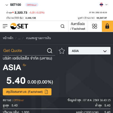
SET100
OffHour
2,320.73
-5.20
(-0.22%)
ล่าสุด
07 ส.ค. 2569 16:43:30
2,446,138
55,047.97
ปริมาณ ('000 หุ้น)
มูลค่า (ล้านบาท)
ค้นหาชื่อย่อ
/ Factsheet
หน้าหลัก
...
งบแสดงฐานะการเงิน
ASIA
บริษัท เอเชียโฮเต็ล จำกัด (มหาชน)
ASIA
หุ้น
5.40
0.00
(0.00%)
สรุปข้อสนเทศ บจ. (Factsheet)
สถานะ :
OffHour
ข้อมูลล่าสุด :
07 ส.ค. 2569 16:43:15
5.40
5.40
สูงสุด
ต่ำสุด
1,000
5.40
ปริมาณ (หุ้น)
มูลค่า ('000 บาท)