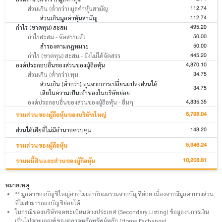
112.74
ส่วนเกิน (ต่ำกว่า) มูลค่าหุ้นสามัญ
112.74
ส่วนเกินมูลค่าหุ้นสามัญ
495.20
กำไร (ขาดทุน) สะสม
50.00
กำไรสะสม - จัดสรรแล้ว
50.00
สำรองตามกฎหมาย
445.20
กำไร (ขาดทุน) สะสม - ยังไม่ได้จัดสรร
4,870.10
องค์ประกอบอื่นของส่วนของผู้ถือหุ้น
34.75
ส่วนเกิน (ต่ำกว่า) ทุน
ส่วนเกิน (ต่ำกว่า) ทุนจากการเปลี่ยนแปลงส่วนได้
34.75
เสียในความเป็นเจ้าของในบริษัทย่อย
4,835.35
องค์ประกอบอื่นของส่วนของผู้ถือหุ้น - อื่นๆ
5,798.04
รวมส่วนของผู้ถือหุ้นของบริษัทใหญ่
148.20
ส่วนได้เสียที่ไม่มีอำนาจควบคุม
5,946.24
รวมส่วนของผู้ถือหุ้น
10,208.81
รวมหนี้สินและส่วนของผู้ถือหุ้น
หมายเหตุ
** มูลค่าของบัญชีใหญ่อาจไม่เท่ากับผลรวมจากบัญชีย่อย เนื่องจากมีมูลค่าบางส่วน
ที่ไม่สามารถลงบัญชีย่อยได้
ในกรณีของบริษัทจดทะเบียนต่างประเทศ (Secondary Listing) ข้อมูลงบการเงิน
เป็นไปตามเกณฑ์ของตลาดหลักทรัพย์หลัก (Home Exchange)