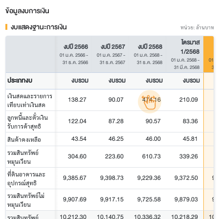
ข้อมูลงบการเงิน
งบแสดงฐานะการเงิน
หน่วย: ล้านบาท
ไตรมาส
งบปี 2566
งบปี 2567
งบปี 2568
1/2568
01 ม.ค. 2566
-
01 ม.ค. 2567
-
01 ม.ค. 2568
-
01 ม.ค. 2568
-
01 ม
31 ธ.ค. 2566
31 ธ.ค. 2567
31 ธ.ค. 2568
31 มี.ค. 2568
31 
ประเภทงบ
งบรวม
งบรวม
งบรวม
งบรวม
เงินสดและรายการ
138.27
90.07
474.16
210.09
เทียบเท่าเงินสด
ลูกหนี้และตั๋วเงิน
122.04
87.28
90.57
83.36
รับการค้าสุทธิ
43.54
46.25
46.00
45.81
สินค้าคงเหลือ
รวมสินทรัพย์
304.60
223.60
610.73
339.26
หมุนเวียน
ที่ดินอาคารและ
9,385.67
9,398.73
9,229.36
9,372.50
9,
อุปกรณ์สุทธิ
รวมสินทรัพย์ไม่
9,907.69
9,917.15
9,725.58
9,879.03
9,
หมุนเวียน
10,212.30
10,140.75
10,336.32
10,218.29
10,
รวมสินทรัพย์