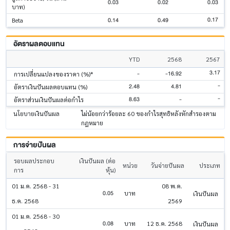
0.03
0.02
0.03
บาท)
0.17
0.14
0.49
Beta
อัตราผลตอบแทน
YTD
2568
2567
3.17
-
-16.92
การเปลี่ยนแปลงของราคา (%)*
-
2.48
4.81
อัตราเงินปันผลตอบแทน (%)
-
8.63
-
อัตราส่วนเงินปันผลต่อกำไร
นโยบายเงินปันผล
ไม่น้อยกว่าร้อยละ 60 ของกำไรสุทธิหลังหักสำรองตาม
กฎหมาย
การจ่ายปันผล
รอบผลประกอบ
เงินปันผล (ต่อ
หน่วย
วันจ่ายปันผล
ประเภท
การ
หุ้น)
01 ม.ค. 2568 - 31
08 พ.ค.
0.05
บาท
เงินปันผล
ธ.ค. 2568
2569
01 ม.ค. 2568 - 30
0.08
บาท
12 ธ.ค. 2568
เงินปันผล