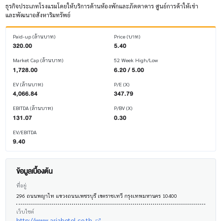
ธุรกิจประเภทโรงแรมโดยให้บริการด้านห้องพักและภัตตาคาร ศูนย์การค้าให้เช่า
และพัฒนาอสังหาริมทรัพย์
Paid-up (ล้านบาท)
Price (บาท)
320.00
5.40
Market Cap (ล้านบาท)
52 Week High/Low
1,728.00
6.20 / 5.00
EV (ล้านบาท)
P/E (X)
4,066.84
347.79
EBITDA (ล้านบาท)
P/BV (X)
131.07
0.30
EV/EBITDA
9.40
ข้อมูลเบื้องต้น
ที่อยู่
296 ถนนพญาไท แขวงถนนเพชรบุรี เขตราชเทวี กรุงเทพมหานคร 10400
เว็บไซต์
http://www.asiahotel.co.th