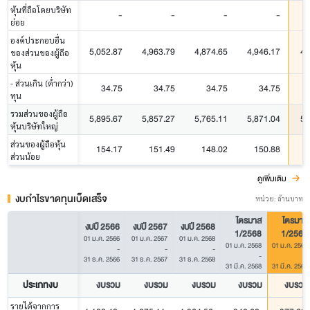
หุ้นที่ถือโดยบริษัท
-
-
-
-
ย่อย
องค์ประกอบอื่น
5,052.87
4,963.79
4,874.65
4,946.17
4,
ของส่วนของผู้ถือ
หุ้น
- ส่วนเกิน (ต่ำกว่า)
34.75
34.75
34.75
34.75
ทุน
รวมส่วนของผู้ถือ
5,895.67
5,857.27
5,765.11
5,871.04
5,
หุ้นบริษัทใหญ่
ส่วนของผู้ถือหุ้น
154.17
151.49
148.02
150.88
ส่วนน้อย
ดูเพิ่มเติม
งบกำไรขาดทุนเบ็ดเสร็จ
หน่วย: ล้านบาท
ไตรมาส
ไตรมาส
งบปี 2566
งบปี 2567
งบปี 2568
1/2568
1/2569
01 ม.ค. 2566
01 ม.ค. 2567
01 ม.ค. 2568
01 ม.ค. 2568
01 ม.ค. 2569
-
-
-
-
-
31 ธ.ค. 2566
31 ธ.ค. 2567
31 ธ.ค. 2568
31 มี.ค. 2568
31 มี.ค. 2569
ประเภทงบ
งบรวม
งบรวม
งบรวม
งบรวม
งบรวม
รายได้จากการ