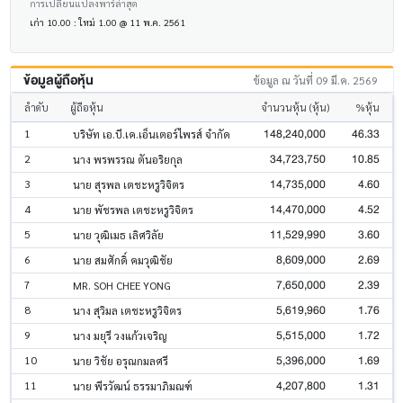
การเปลี่ยนแปลงพาร์ล่าสุด
เก่า 10.00 : ใหม่ 1.00 @ 11 พ.ค. 2561
ข้อมูลผู้ถือหุ้น
ข้อมูล ณ วันที่ 09 มี.ค. 2569
ลำดับ
ผู้ถือหุ้น
จำนวนหุ้น (หุ้น)
%หุ้น
148,240,000
46.33
1
บริษัท เอ.บี.เค.เอ็นเตอร์ไพรส์ จำกัด
34,723,750
10.85
2
นาง พรพรรณ ตันอริยกุล
14,735,000
4.60
3
นาย สุรพล เตชะหรูวิจิตร
14,470,000
4.52
4
นาย พัชรพล เตชะหรูวิจิตร
11,529,990
3.60
5
นาย วุฒิเมธ เลิศวิลัย
8,609,000
2.69
6
นาย สมศักดิ์ คมวุฒิชัย
7,650,000
2.39
7
MR. SOH CHEE YONG
5,619,960
1.76
8
นาง สุวิมล เตชะหรูวิจิตร
5,515,000
1.72
9
นาง มยุรี วงแก้วเจริญ
5,396,000
1.69
10
นาย วิชัย อรุณกมลศรี
4,207,800
1.31
11
นาย พีรวัฒน์ ธรรมาภิมณฑ์