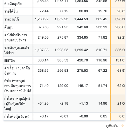
1,188.48
1,275.11
1,364.56
342.68
377.69
ดำเนินธุรกิจ
72.44
77.12
80.03
19.76
20.61
รายได้อื่น
1,260.92
1,352.23
1,444.59
362.45
398.30
รวมรายได้
876.53
921.25
942.60
233.19
238.05
ต้นทุน
ค่าใช้จ่ายในการ
249.56
275.87
334.85
71.82
92.27
ขายและบริหาร
รวมต้นทุนและค่า
1,137.38
1,223.23
1,299.42
310.71
336.20
ใช้จ่าย
330.14
385.53
420.70
118.96
131.07
EBITDA
ค่าเสื่อมและค่าตัด
258.65
256.53
275.53
67.22
68.97
จำหน่าย
กำไร (ขาดทุน)
71.49
129.00
145.17
51.74
62.09
ก่อนต้นทุนทางการ
เงิน และภาษีเงินได้
กำไร(ขาดทุน)สุทธิ
-54.26
-2.18
-1.13
14.96
21.06
: ผู้ถือหุ้นบริษัท
ใหญ่
-0.17
-0.01
-0.00
0.05
0.07
กำไรต่อหุ้น (บาท)
ดูเพิ่มเติม