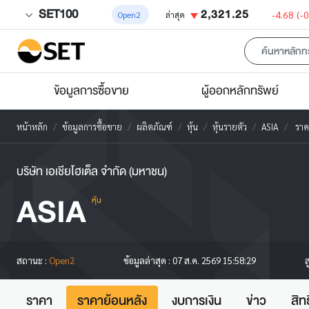
SET100
2,321.25
-4.68
(-
Open2
ล่าสุด
ข้อมูลการซื้อขาย
ผู้ออกหลักทรัพย์
หน้าหลัก
ข้อมูลการซื้อขาย
ผลิตภัณฑ์
หุ้น
หุ้นรายตัว
ASIA
ราค
บริษัท เอเชียโฮเต็ล จำกัด (มหาชน)
ASIA
หุ้น
ส
สถานะ :
Open2
ข้อมูลล่าสุด :
07 ส.ค. 2569 15:58:29
ราคา
ราคาย้อนหลัง
งบการเงิน
ข่าว
สิท