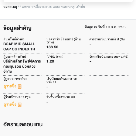
หมายเหตุ
** เฉพาะการซื้อขายแบบ Auto Matching เท่านั้น
ข้อมูลสำคัญ
ข้อมูล ณ วันที่ 10 ส.ค. 2569
สินทรัพย์อ้างอิง
มูลค่าทรัพย์สินสุทธิ (ล้าน
ค่าธรรมเนียมรวมต่อปี (%)
บาท)
BCAP MID SMALL
-
188.50
CAP CG INDEX TR
ผู้ออกหลักทรัพย์
P/NAV (เท่า)
อัตราเงินปันผลตอบแทน (%)
บริษัทหลักทรัพย์จัดการ
1.20
-
กองทุนรวม บัวหลวง
จำกัด
ผู้ดูแลสภาพคล่อง
เงินปันผลล่าสุด (บาท/
หน่วย)
-
ดูรายชื่อ
ผู้ร่วมค้าหน่วยลงทุน
วันขึ้นเครื่องหมาย XD
-
ดูรายชื่อ
อัตราผลตอบแทน