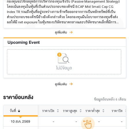
กองทุนจะใช้กลยุทธ์การบริหารกองทุนเชิงรับ (Passive Management Strategy)
โดยเน้นลงทุนในหุ้นที่เป็นส่วนประกอบของดัชนี BCAP Mid Small Cap CG
Index TR รวมถึงหุ้นที่อยู่ระหว่างการเข้าหรือออกจากการเป็นหลักทรัพย์ที่เป็น
ส่วนประกอบของดัชนีอ้างอิงดังกล่าวด้วย โดยกองทุนมีนโยบายการลงทุนซึ่งส่ง
ผลให้มี net exposure ในหุ้นของบริษัทขนาดกลางและบริษัทขนาดเล็กที่มีการ
กำกับดูแลกิจการที่ดี รวมถึงบริษัทที่ได้รับการรับรองเป็นสมาชิกแนวร่วมปฎิบัติ
ดูเพิ่มเติม
ของภาคเอกชนไทยในการต่อต้านการทุจริตคอร์รัปชั่น (CAC) ซึ่งการพิจารณาการ
กำกับดูแลกิจการที่ดีอาจพิจารณาจากการจัดอันดับ CG Scoring ของสมาคมส่ง
Upcoming Event
เสริมสถาบันกรรมการบริษัทไทย หรือหน่วยงานอื่นใด โดยเฉลี่ยในรอบปีบัญชีไม่
น้อยกว่าร้อยละ 80 ของมูลค่าทรัพย์สินสุทธิของกองทุน ทั้งนี้ กองทุนอาจพิจารณา
เลือกใช้กลยุทธ์แบบ Full Replication หรือ Optimization เพื่อให้กองทุนสามารถ
สร้างอัตราผลตอบแทนที่ใกล้เคียงกับดัชนี BCAP Mid Small Cap CG Index TR
ไม่มีข้อมูล
ดูเพิ่มเติม
ราคาย้อนหลัง
ข้อมูลย้อนหลัง 6 เดือน
วันที่
ราคาเปิด
ราคาสูงสุด
ราคาต่ำสุด
ราคาปิด
10 ส.ค. 2569
-
-
-
-