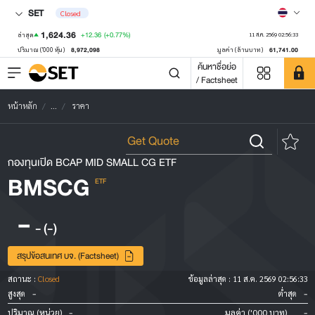
SET
Closed
1,624.36
+12.36
(+0.77%)
ล่าสุด
11 ส.ค. 2569 02:56:33
8,972,098
61,741.00
ปริมาณ ('000 หุ้น)
มูลค่า (ล้านบาท)
ค้นหาชื่อย่อ
/ Factsheet
หน้าหลัก
...
ราคา
กองทุนเปิด BCAP MID SMALL CG ETF
BMSCG
ETF
-
-
(-)
สรุปข้อสนเทศ บจ. (Factsheet)
สถานะ :
Closed
ข้อมูลล่าสุด :
11 ส.ค. 2569 02:56:33
-
-
สูงสุด
ต่ำสุด
-
-
ปริมาณ (หน่วย)
มูลค่า ('000 บาท)