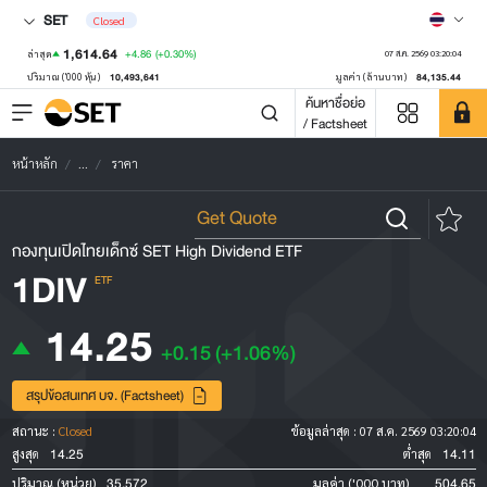
SET
Closed
1,614.64
+4.86
(+0.30%)
ล่าสุด
07 ส.ค. 2569 03:20:04
10,493,641
84,135.44
ปริมาณ ('000 หุ้น)
มูลค่า (ล้านบาท)
ค้นหาชื่อย่อ
/ Factsheet
หน้าหลัก
...
ราคา
กองทุนเปิดไทยเด็กซ์ SET High Dividend ETF
1DIV
ETF
14.25
+0.15
(+1.06%)
สรุปข้อสนเทศ บจ. (Factsheet)
สถานะ :
Closed
ข้อมูลล่าสุด :
07 ส.ค. 2569 03:20:04
14.25
14.11
สูงสุด
ต่ำสุด
35,572
504.65
ปริมาณ (หน่วย)
มูลค่า ('000 บาท)