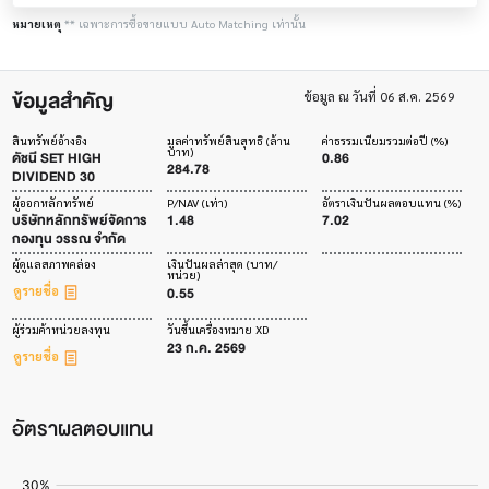
หมายเหตุ
** เฉพาะการซื้อขายแบบ Auto Matching เท่านั้น
ข้อมูลสำคัญ
ข้อมูล ณ วันที่ 06 ส.ค. 2569
สินทรัพย์อ้างอิง
มูลค่าทรัพย์สินสุทธิ (ล้าน
ค่าธรรมเนียมรวมต่อปี (%)
บาท)
ดัชนี SET HIGH
0.86
284.78
DIVIDEND 30
ผู้ออกหลักทรัพย์
P/NAV (เท่า)
อัตราเงินปันผลตอบแทน (%)
บริษัทหลักทรัพย์จัดการ
1.48
7.02
กองทุน วรรณ จำกัด
ผู้ดูแลสภาพคล่อง
เงินปันผลล่าสุด (บาท/
หน่วย)
0.55
ดูรายชื่อ
ผู้ร่วมค้าหน่วยลงทุน
วันขึ้นเครื่องหมาย XD
23 ก.ค. 2569
ดูรายชื่อ
อัตราผลตอบแทน