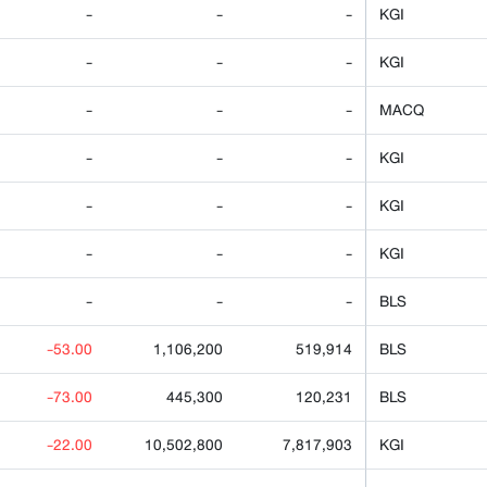
-
-
-
KGI
-
-
-
KGI
-
-
-
MACQ
-
-
-
KGI
-
-
-
KGI
-
-
-
KGI
-
-
-
BLS
-53.00
1,106,200
519,914
BLS
-73.00
445,300
120,231
BLS
-22.00
10,502,800
7,817,903
KGI