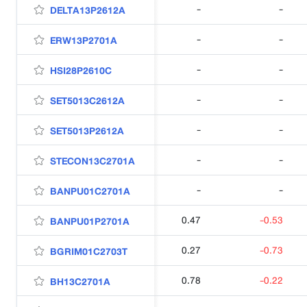
-
-
DELTA13P2612A
-
-
ERW13P2701A
-
-
HSI28P2610C
-
-
SET5013C2612A
-
-
SET5013P2612A
-
-
STECON13C2701A
-
-
BANPU01C2701A
0.47
-0.53
BANPU01P2701A
0.27
-0.73
BGRIM01C2703T
0.78
-0.22
BH13C2701A