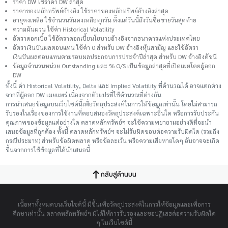
ราคา DW ใช้ราคา DW ล่าสุด
ราคาของหลักทรัพย์อ้างอิง ใช้ราคาของหลักทรัพย์อ้างอิงล่าสุด
อายุคงเหลือ ใช้จำนวนวันคงเหลือทุกวัน ตั้งแต่วันนี้ถึงวันซื้อขายวันสุดท้าย
ความผันผวน ใช้ค่า Historical Volatility
อัตราดอกเบี้ย ใช้อัตราดอกเบี้ยนโยบายอ้างอิงจากธนาคารแห่งประเทศไทย
อัตราเงินปันผลตอบแทน ใช้ค่า 0 สำหรับ DW อ้างอิงหุ้นสามัญ และใช้อัตรา
เงินปันผลตอบแทนตามรอบผลประกอบการประจำปีล่าสุด สำหรับ DW อ้างอิงดัชนี
ข้อมูลจำนวนหน่วย Outstanding และ % O/S เป็นข้อมูลล่าสุดที่เปิดเผยโดยผู้ออก
DW
ทั้งนี้ ค่า Historical Volatility, Delta และ Implied Volatility ที่คำนวณได้ อาจแตกต่าง
จากที่ผู้ออก DW เผยแพร่ เนื่องจากตัวแปรที่ใช้คำนวณที่ต่างกัน
การนำเสนอข้อมูลบนเว็บไซต์นี้เพื่อวัตถุประสงค์ในการให้ข้อมูลเท่านั้น โดยไม่สามารถ
รับรองในเรื่องของการใช้งานที่ตอบสนองวัตถุประสงค์เฉพาะอื่นใด หรือการรับประกัน
คุณภาพของข้อมูลแต่อย่างใด ตลาดหลักทรัพย์ฯ จะใช้ความพยายามอย่างดีที่จะนำ
เสนอข้อมูลที่ถูกต้อง ทั้งนี้ ตลาดหลักทรัพย์ฯ จะไม่รับผิดชอบต่อความรับผิดใด (รวมถึง
กรณีประมาท) สำหรับข้อผิดพลาด หรือข้อละเว้น หรือความเสียหายใดๆ อันอาจจะเกิด
ขึ้นจากการใช้ข้อมูลที่ได้นำเสนอนี้
กลับสู่ด้านบน
เนื้อหาทั้งหมดบนเว็บไซต์นี้ มีขึ้นเพื่อวัตถุประสงค์ในการให้ข้อมูลและเพื่อการ
ศึกษาเท่านั้น ตลาดหลักทรัพย์ฯ มิได้ให้การรับรองและขอปฏิเสธต่อความรับผิดใด
ๆ ในเว็บไซต์นี้