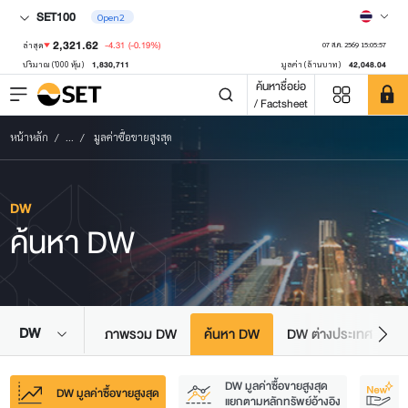
SET100
Open2
2,321.62
-4.31
(-0.19%)
ล่าสุด
07 ส.ค. 2569 15:05:57
1,830,711
42,048.04
ปริมาณ ('000 หุ้น)
มูลค่า (ล้านบาท)
ค้นหาชื่อย่อ
/ Factsheet
หน้าหลัก
...
มูลค่าซื้อขายสูงสุด
DW
ค้นหา DW
DW
ภาพรวม DW
ค้นหา DW
DW ต่างประเทศ
DW มูลค่าซื้อขายสูงสุด
DW มูลค่าซื้อขายสูงสุด
แยกตามหลักทรัพย์อ้างอิง