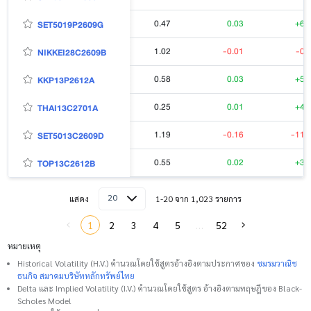
0.47
0.03
+6.
SET5019P2609G
1.02
-0.01
-0.
NIKKEI28C2609B
0.58
0.03
+5.
KKP13P2612A
0.25
0.01
+4.
THAI13C2701A
1.19
-0.16
-11.
SET5013C2609D
0.55
0.02
+3.
TOP13C2612B
20
แสดง
1-20 จาก 1,023 รายการ
1
2
3
4
5
…
52
หมายเหตุ
Historical Volatility (H.V.) คำนวณโดยใช้สูตรอ้างอิงตามประกาศของ
ชมรมวาณิช
ธนกิจ สมาคมบริษัทหลักทรัพย์ไทย
Delta และ Implied Volatility (I.V.) คำนวณโดยใช้สูตร อ้างอิงตามทฤษฎีของ Black-
Scholes Model