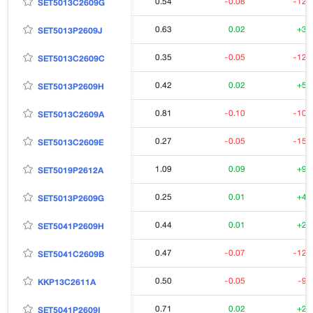
0.54
-0.08
-12.
SET5013C2609G
0.63
0.02
+3.
SET5013P2609J
0.35
-0.05
-12.
SET5013C2609C
0.42
0.02
+5.
SET5013P2609H
0.81
-0.10
-10.
SET5013C2609A
0.27
-0.05
-15.
SET5013C2609E
1.09
0.09
+9.
SET5019P2612A
0.25
0.01
+4.
SET5013P2609G
0.44
0.01
+2.
SET5041P2609H
0.47
-0.07
-12.
SET5041C2609B
0.50
-0.05
-9.
KKP13C2611A
0.71
0.02
+2.
SET5041P2609I