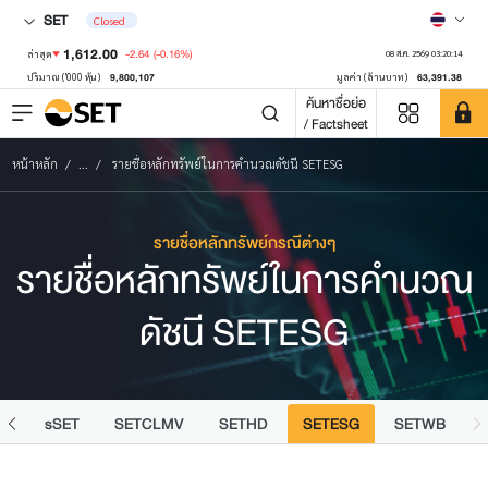
SET
Closed
1,612.00
-2.64
(-0.16%)
ล่าสุด
08 ส.ค. 2569 03:20:14
9,800,107
63,391.38
ปริมาณ ('000 หุ้น)
มูลค่า (ล้านบาท)
ค้นหาชื่อย่อ
/ Factsheet
หน้าหลัก
...
รายชื่อหลักทรัพย์ในการคำนวณดัชนี SETESG
รายชื่อหลักทรัพย์กรณีต่างๆ
รายชื่อหลักทรัพย์ในการคำนวณ
ดัชนี SETESG
FF
sSET
SETCLMV
SETHD
SETESG
SETWB