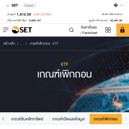
SET
Closed
1,612.00
-2.64
(-0.16%)
ล่าสุด
08 ส.ค. 2569 03:20:14
9,800,107
63,391.38
ปริมาณ ('000 หุ้น)
มูลค่า (ล้านบาท)
ค้นหาชื่อย่อ
/ Factsheet
หน้าหลัก
...
เกณฑ์เพิกถอน : ETF
ETF
เกณฑ์เพิกถอน
TF
เกณฑ์รับหลักทรัพย์
เกณฑ์เปิดเผยข้อมูล
เกณฑ์เพิกถอน