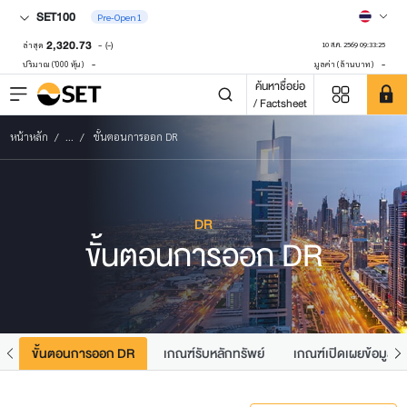
SET100
Pre-Open1
2,320.73
-
(-)
ล่าสุด
10 ส.ค. 2569 09:33:25
-
-
ปริมาณ ('000 หุ้น)
มูลค่า (ล้านบาท)
ค้นหาชื่อย่อ
/ Factsheet
หน้าหลัก
...
ขั้นตอนการออก DR
DR
ขั้นตอนการออก DR
ม
ขั้นตอนการออก DR
เกณฑ์รับหลักทรัพย์
เกณฑ์เปิดเผยข้อมูล