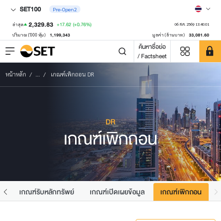
SET100
Pre-Open2
2,329.83
+17.62
(+0.76%)
ล่าสุด
06 ส.ค. 2569 13:40:01
1,199,343
33,081.60
ปริมาณ ('000 หุ้น)
มูลค่า (ล้านบาท)
ค้นหาชื่อย่อ
/ Factsheet
หน้าหลัก
...
เกณฑ์เพิกถอน DR
DR
เกณฑ์เพิกถอน
R
เกณฑ์รับหลักทรัพย์
เกณฑ์เปิดเผยข้อมูล
เกณฑ์เพิกถอน