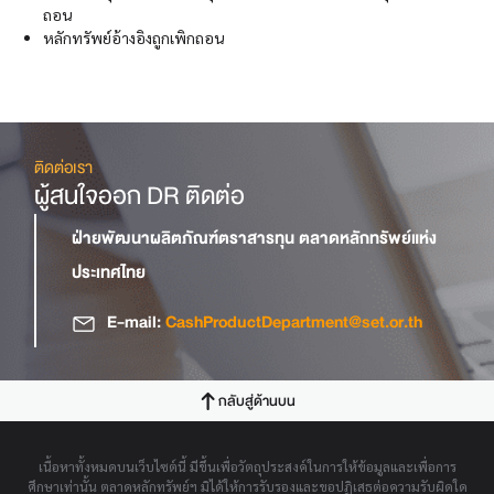
ถอน
หลักทรัพย์อ้างอิงถูกเพิกถอน
ติดต่อเรา
ผู้สนใจออก DR ติดต่อ
ฝ่ายพัฒนาผลิตภัณฑ์ตราสารทุน ตลาดหลักทรัพย์แห่ง
ประเทศไทย
E-mail:
CashProductDepartment@set.or.th
กลับสู่ด้านบน
เนื้อหาทั้งหมดบนเว็บไซต์นี้ มีขึ้นเพื่อวัตถุประสงค์ในการให้ข้อมูลและเพื่อการ
ศึกษาเท่านั้น ตลาดหลักทรัพย์ฯ มิได้ให้การรับรองและขอปฏิเสธต่อความรับผิดใด