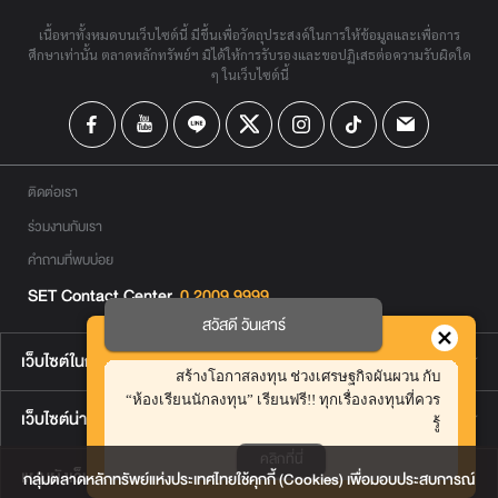
เนื้อหาทั้งหมดบนเว็บไซต์นี้ มีขึ้นเพื่อวัตถุประสงค์ในการให้ข้อมูลและเพื่อการ
ศึกษาเท่านั้น ตลาดหลักทรัพย์ฯ มิได้ให้การรับรองและขอปฏิเสธต่อความรับผิดใด
ๆ ในเว็บไซต์นี้
ติดต่อเรา
ร่วมงานกับเรา
คำถามที่พบบ่อย
SET Contact Center
0 2009 9999
สวัสดี วันเสาร์
เว็บไซต์ในกลุ่มตลาดหลักทรัพย์ฯ
สร้างโอกาสลงทุน ช่วงเศรษฐกิจผันผวน กับ
“ห้องเรียนนักลงทุน” เรียนฟรี!! ทุกเรื่องลงทุนที่ควร
เว็บไซต์น่าสนใจ
รู้
คลิกที่นี่
แผนผังเว็บไซต์
กลุ่มตลาดหลักทรัพย์แห่งประเทศไทยใช้คุกกี้ (Cookies) เพื่อมอบประสบการณ์