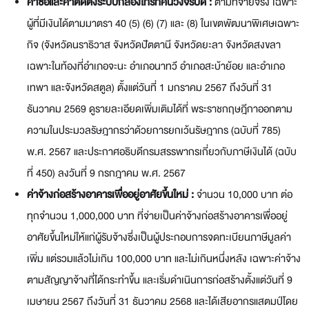
ค่าซื้อและค่าติดตั้งระบบกล้องโทรทัศน์วงจรปิด
:
ตามที่จ่ายจริง เฉพาะ
ผู้ที่มีเงินได้ตามมาตรา 40 (5) (6) (7) และ (8) ในเขตพัฒนาพิเศษเฉพาะ
กิจ (จังหวัดนราธิวาส จังหวัดปัตตานี จังหวัดยะลา จังหวัดสงขลา
เฉพาะในท้องที่อำเภอจะนะ อำเภอนาทวี อำเภอสะบ้าย้อย และอำเภอ
เทพา และจังหวัดสตูล) ตั้งแต่วันที่ 1 มกราคม 2567 ถึงวันที่ 31
ธันวาคม 2569 ดูรายละเอียดเพิ่มเติมได้ที่ พระราชกฤษฎีกาออกตาม
ความในประมวลรัษฎากรว่าด้วยการยกเว้นรัษฎากร (ฉบับที่ 785)
พ.ศ. 2567 และประกาศอธิบดีกรมสรรพากรเกี่ยวกับภาษีเงินได้ (ฉบับ
ที่ 450) ลงวันที่ 9 กรกฎาคม พ.ศ. 2567
ค่าจ้างก่อสร้างอาคารเพื่ออยู่อาศัยขึ้นใหม่
:
จำนวน 10,000 บาท ต่อ
ทุกจำนวน 1,000,000 บาท ที่จ่ายเป็นค่าจ้างก่อสร้างอาคารเพื่ออยู่
อาศัยขึ้นใหม่ให้แก่ผู้รับจ้างซึ่งเป็นผู้ประกอบการจดทะเบียนภาษีมูลค่า
เพิ่ม แต่รวมแล้วไม่เกิน 100,000 บาท และไม่เกินหนึ่งหลัง เฉพาะค่าจ้าง
ตามสัญญาจ้างที่ได้กระทำขึ้น และเริ่มดำเนินการก่อสร้างตั้งแต่วันที่ 9
เมษายน 2567 ถึงวันที่ 31 ธันวาคม 2568 และได้เสียอากรแสตมป์โดย