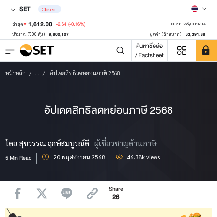
SET
Closed
1,612.00
-2.64
(-0.16%)
ล่าสุด
08 ส.ค. 2569 03:07:14
9,800,107
63,391.38
ปริมาณ ('000 หุ้น)
มูลค่า (ล้านบาท)
ค้นหาชื่อย่อ
/ Factsheet
หน้าหลัก
...
อัปเดตสิทธิลดหย่อนภาษี 2568
อัปเดตสิทธิลดหย่อนภาษี 2568
โดย สุขวรรณ ฤกษ์สมบูรณ์ดี
ผู้เชี่ยวชาญด้านภาษี
20 พฤศจิกายน 2568
46.38k views
5 Min Read
Share
26