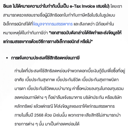
อีเมล ไม่ได้หมายความว่าใบกำกับนั้นเป็น
e-Tax Invoice เสมอไป)
โดยเรา
สามารถตรวจสอบรายชื่อผู้มีสิทธิออกใบกำกับภาษีหรือใบรับในรูปแบบ
อิเล็กทรอนิกส์ได้ที่
ข้อมูลจากกรมสรรพากร
และสังเกตว่า มีถ้อยคำใน
หมายเหตุใต้ใบกำกับภาษีว่า
“เอกสารฉบับดังกล่าวได้จัดทำและส่งข้อมูลให้
แก่กรมสรรพากรด้วยวิธีการทางอิเล็กทรอนิกส์ หรือไม่”
การแจ้งความประสงค์ใช้สิทธิลดหย่อนภาษี
ท่านใดที่ประสงค์ใช้สิทธิลดหย่อนจำพวกดอกเบี้ยเงินกู้ยืมเพื่อซื้อที่อยู่
อาศัย เบี้ยประกันสุขภาพ เบี้ยประกันชีวิต เบี้ยประกันสุขภาพบิดา
มารดา เบี้ยประกันชีวิตแบบบำนาญ ค่าซื้อหน่วยลงทุนในกองทุนรวม
ลดหย่อนภาษีต่าง ๆ ก็อย่าลืมแจ้งธนาคาร บริษัทประกัน หรือบริษัท
หลักทรัพย์ แล้วแต่กรณี ให้ส่งข้อมูลของเราให้แก่กรมสรรพากร
ภายในสิ้นปี 2568 ด้วย
มิเช่นนั้น พวกเราจะเสียสิทธิไม่สามารถนำ
รายการต่าง ๆ นั้น มาเป็นค่าลดหย่อนได้