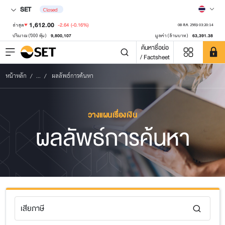
SET
Closed
1,612.00
-2.64
(-0.16%)
ล่าสุด
08 ส.ค. 2569 03:20:14
9,800,107
63,391.38
ปริมาณ ('000 หุ้น)
มูลค่า (ล้านบาท)
ค้นหาชื่อย่อ
/ Factsheet
หน้าหลัก
...
ผลลัพธ์การค้นหา
วางแผนเรื่องเงิน
ผลลัพธ์การค้นหา