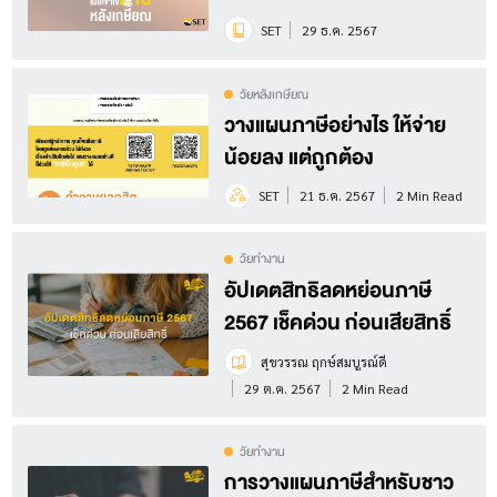
เกษียณ
SET
29 ธ.ค. 2567
วัยหลังเกษียณ
วางแผนภาษีอย่างไร ให้จ่าย
น้อยลง แต่ถูกต้อง
SET
21 ธ.ค. 2567
2 Min Read
วัยทำงาน
อัปเดตสิทธิลดหย่อนภาษี
2567 เช็คด่วน ก่อนเสียสิทธิ์
สุขวรรณ ฤกษ์สมบูรณ์ดี
29 ต.ค. 2567
2 Min Read
วัยทำงาน
การวางแผนภาษีสำหรับชาว