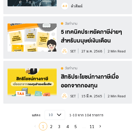
คำศัพท์
วัยทำงาน
5 เทคนิคประหยัดภาษีง่ายๆ
สำหรับมนุษย์เงินเดือน
SET
27 ม.ค. 2568
2 Min Read
วัยทำงาน
สิทธิประโยชน์ทางภาษีเมื่อ
ออกจากกองทุน
SET
15 มี.ค. 2565
2 Min Read
10
แสดง
1-10 จาก 104 รายการ
1
2
3
4
5
…
11