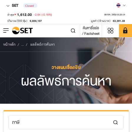
SET
Closed
1,612.00
-2.64
(-0.16%)
ล่าสุด
08 ส.ค. 2569 03:20:14
9,800,107
63,391.38
ปริมาณ ('000 หุ้น)
มูลค่า (ล้านบาท)
ค้นหาชื่อย่อ
/ Factsheet
หน้าหลัก
...
ผลลัพธ์การค้นหา
วางแผนเรื่องเงิน
ผลลัพธ์การค้นหา