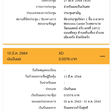
วันที่ประชุม
27 เม.ย. 2564 14:00
วาระการประชุม
จ่ายปันผลเป็นเงินสด
ประเภทของการประชุม
ประชุมสามัญ
สถานที่จัดประชุม / ช่องทางการ
ห้องประชุมวิทยา 1 ชั้น 6 อาคาร
สอบถามข้อมูล
Wellness Center โรงพยาบาล
วัฒนแพทย์ ตรัง เลขที่ 247/2
ถนนพัทลุง ตำบลทับเที่ยง อำเภอ
เมืองตรัง จังหวัดตรัง
10 มี.ค. 2564
XD
เงินปันผล
0.0376 บาท
วันปิดสมุดทะเบียน
-
วันกำหนดรายชื่อผู้ถือหุ้น
11 มี.ค. 2564
วันจ่ายปันผล
-
ประเภท
เงินปันผล
เงินปันผล(บาท/หุ้น)
0.0376 บาท
รอบผลประกอบการ
01 ม.ค. 2563 - 31 ธ.ค. 2563
เงินปันผลจาก
ปันผลจากกำไรสุทธิ