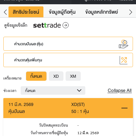
าว
สิทธิประโยชน์
ข้อมูลผู้ถือหุ้น
ข้อมูลหลักทรัพย์
Fac
ดูข้อมูลเชิงลึก
คำนวณปันผล (หุ้น)
คำนวณหุ้นเพิ่มทุน
ทั้งหมด
XD
XM
เครื่องหมาย
Collapse All
ทั้งหมด
ช่วงเวลา
11 มี.ค. 2569
XD(ST)
หุ้นปันผล
50 : 1 หุ้น
วันปิดสมุดทะเบียน
-
วันกำหนดรายชื่อผู้ถือหุ้น
12 มี.ค. 2569