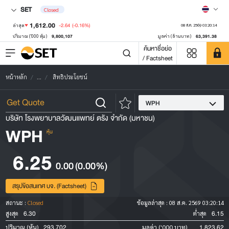
SET
Closed
1,612.00
-2.64
(-0.16%)
ล่าสุด
08 ส.ค. 2569 03:20:14
9,800,107
63,391.38
ปริมาณ ('000 หุ้น)
มูลค่า (ล้านบาท)
ค้นหาชื่อย่อ
/ Factsheet
หน้าหลัก
...
สิทธิประโยชน์
WPH
บริษัท โรงพยาบาลวัฒนแพทย์ ตรัง จำกัด (มหาชน)
WPH
หุ้น
6.25
0.00
(0.00%)
สรุปข้อสนเทศ บจ. (Factsheet)
สถานะ :
Closed
ข้อมูลล่าสุด :
08 ส.ค. 2569 03:20:14
6.30
6.15
สูงสุด
ต่ำสุด
293,702
1,823.62
ปริมาณ (หุ้น)
มูลค่า ('000 บาท)