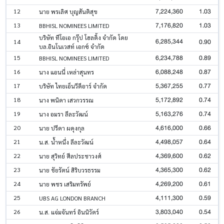
7,224,360
1.03
12
นาย พรเลิศ บุญสันติสุข
7,176,820
1.03
13
BBHISL NOMINEES LIMITED
บริษัท ทีโอเอ กรุ๊ป โฮลดิ้ง จำกัด โดย
6,285,344
0.90
14
บล.อินโนเวสท์ เอกซ์ จำกัด
6,234,788
0.89
15
BBHISL NOMINEES LIMITED
6,088,248
0.87
16
นาง แอนนี่ เหล่าสุนทร
5,367,255
0.77
17
บริษัท ไทยเอ็นวีดีอาร์ จำกัด
5,172,892
0.74
18
นาง พนิดา เสวกวรรณ
5,163,276
0.74
19
นาง อมรา ลีละวัฒน์
4,616,000
0.66
20
นาย ปรีดา ผดุงกุล
4,498,057
0.64
21
น.ส. น้ำหนึ่ง ลีละวัฒน์
4,369,600
0.62
22
นาย สุวิทย์ ศีลประชาวงศ์
4,365,300
0.62
23
นาย ชัยรัตน์ สิริบวรธรรม
4,269,200
0.61
24
นาย พชร เสริมทรัพย์
4,111,300
0.59
25
UBS AG LONDON BRANCH
3,803,040
0.54
26
น.ส. แจ่มจันทร์ อินนิวัตร์