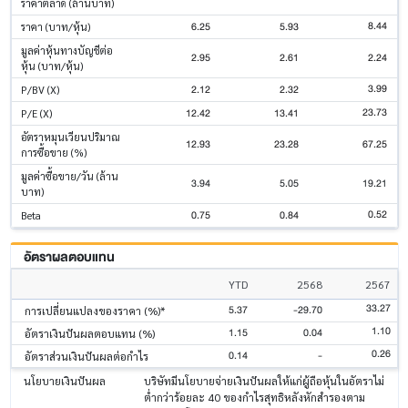
ราคาตลาด (ล้านบาท)
8.44
6.25
5.93
ราคา (บาท/หุ้น)
มูลค่าหุ้นทางบัญชีต่อ
2.95
2.61
2.24
หุ้น (บาท/หุ้น)
3.99
2.12
2.32
P/BV (X)
23.73
12.42
13.41
P/E (X)
อัตราหมุนเวียนปริมาณ
12.93
23.28
67.25
การซื้อขาย (%)
มูลค่าซื้อขาย/วัน (ล้าน
3.94
5.05
19.21
บาท)
0.52
0.75
0.84
Beta
อัตราผลตอบแทน
YTD
2568
2567
33.27
5.37
-29.70
การเปลี่ยนแปลงของราคา (%)*
1.10
1.15
0.04
อัตราเงินปันผลตอบแทน (%)
0.26
0.14
-
อัตราส่วนเงินปันผลต่อกำไร
นโยบายเงินปันผล
บริษัทมีนโยบายจ่ายเงินปันผลให้แก่ผู้ถือหุ้นในอัตราไม่
ต่ำกว่าร้อยละ 40 ของกำไรสุทธิหลังหักสำรองตาม