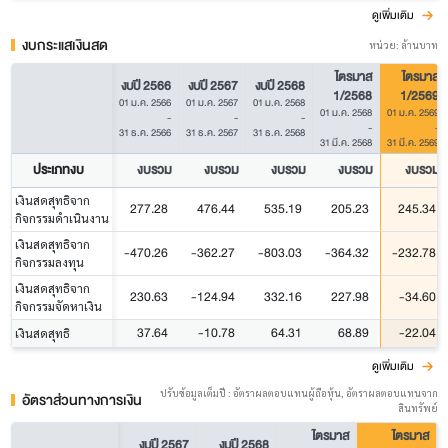
ดูเพิ่มเติม
งบกระแสเงินสด
หน่วย: ล้านบาท
ไตรมาส
ไตรมาส
งบปี 2566
งบปี 2567
งบปี 2568
1/2568
1/2569
01 ม.ค. 2566
01 ม.ค. 2567
01 ม.ค. 2568
01 ม.ค. 2568
01 ม.ค. 2569
-
-
-
-
-
31 ธ.ค. 2566
31 ธ.ค. 2567
31 ธ.ค. 2568
31 มี.ค. 2568
31 มี.ค. 2569
ประเภทงบ
งบรวม
งบรวม
งบรวม
งบรวม
งบรวม
เงินสดสุทธิจาก
277.28
476.44
535.19
205.23
245.34
กิจกรรมดำเนินงาน
เงินสดสุทธิจาก
-470.26
-362.27
-803.03
-364.32
-232.78
กิจกรรมลงทุน
เงินสดสุทธิจาก
230.63
-124.94
332.16
227.98
-34.60
กิจกรรมจัดหาเงิน
37.64
-10.78
64.31
68.89
-22.04
เงินสดสุทธิ
ดูเพิ่มเติม
ปรับข้อมูลเต็มปี : อัตราผลตอบแทนผู้ถือหุ้น, อัตราผลตอบแทนจาก
อัตราส่วนทางการเงิน
สินทรัพย์
ไตรมาส
ไตรมาส
งบปี 2567
งบปี 2568