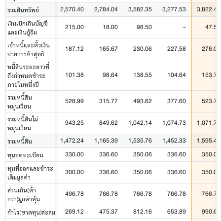
2,570.40
2,784.04
3,582.35
3,277.53
3,822.41
รวมสินทรัพย์
เงินเบิกเกินบัญชี
215.00
18.00
98.50
-
47.50
และเงินกู้ยืม
เจ้าหนี้และตั๋วเงิน
187.12
165.67
230.06
227.58
276.02
จ่ายการค้าสุทธิ
หนี้สินระยะยาวที่
101.38
98.64
138.55
104.64
153.77
ถึงกำหนดชำระ
ภายในหนึ่งปี
รวมหนี้สิน
528.99
315.77
493.62
377.60
523.78
หมุนเวียน
รวมหนี้สินไม่
943.25
849.62
1,042.14
1,074.73
1,071.70
หมุนเวียน
1,472.24
1,165.39
1,535.76
1,452.33
1,595.47
รวมหนี้สิน
330.00
336.60
350.06
336.60
350.06
ทุนจดทะเบียน
ทุนที่ออกและชำระ
300.00
336.60
350.06
336.60
350.06
เต็มมูลค่า
ส่วนเกิน(ต่ำ
496.78
766.78
766.78
766.78
766.78
กว่า)มูลค่าหุ้น
269.12
475.37
812.16
653.89
990.64
กำไร(ขาดทุน)สะสม