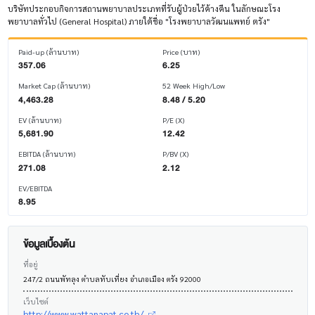
บริษัทประกอบกิจการสถานพยาบาลประเภทที่รับผู้ป่วยไว้ค้างคืน ในลักษณะโรง
พยาบาลทั่วไป (General Hospital) ภายใต้ชื่อ "โรงพยาบาลวัฒนแพทย์ ตรัง"
Paid-up (ล้านบาท)
Price (บาท)
357.06
6.25
Market Cap (ล้านบาท)
52 Week High/Low
4,463.28
8.48 / 5.20
EV (ล้านบาท)
P/E (X)
5,681.90
12.42
EBITDA (ล้านบาท)
P/BV (X)
271.08
2.12
EV/EBITDA
8.95
ข้อมูลเบื้องต้น
ที่อยู่
247/2 ถนนพัทลุง ตำบลทับเที่ยง อำเภอเมือง ตรัง 92000
เว็บไซต์
http://www.wattanapat.co.th/