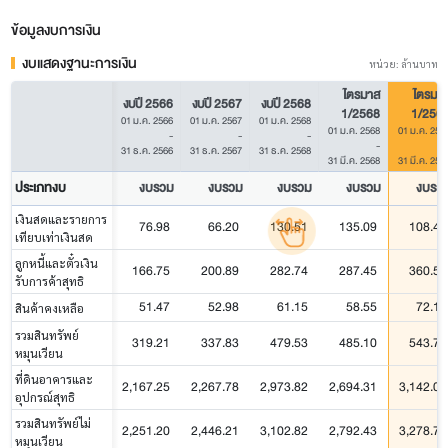
ข้อมูลงบการเงิน
งบแสดงฐานะการเงิน
หน่วย: ล้านบาท
ไตรมาส
ไตรมา
งบปี 2566
งบปี 2567
งบปี 2568
1/2568
1/256
01 ม.ค. 2566
01 ม.ค. 2567
01 ม.ค. 2568
01 ม.ค. 2568
01 ม.ค. 256
-
-
-
-
31 ธ.ค. 2566
31 ธ.ค. 2567
31 ธ.ค. 2568
31 มี.ค. 2568
31 มี.ค. 256
ประเภทงบ
งบรวม
งบรวม
งบรวม
งบรวม
งบรว
เงินสดและรายการ
76.98
66.20
130.51
135.09
108.47
เทียบเท่าเงินสด
ลูกหนี้และตั๋วเงิน
166.75
200.89
282.74
287.45
360.56
รับการค้าสุทธิ
51.47
52.98
61.15
58.55
72.17
สินค้าคงเหลือ
รวมสินทรัพย์
319.21
337.83
479.53
485.10
543.70
หมุนเวียน
ที่ดินอาคารและ
2,167.25
2,267.78
2,973.82
2,694.31
3,142.04
อุปกรณ์สุทธิ
รวมสินทรัพย์ไม่
2,251.20
2,446.21
3,102.82
2,792.43
3,278.71
หมุนเวียน