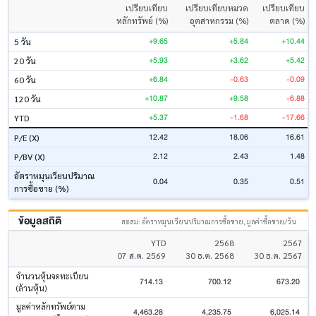
เปรียบเทียบ
เปรียบเทียบหมวด
เปรียบเทียบ
หลักทรัพย์ (%)
อุตสาหกรรม (%)
ตลาด (%)
+9.65
+5.84
+10.44
5 วัน
+5.93
+3.62
+5.42
20 วัน
+6.84
-0.63
-0.09
60 วัน
+10.87
+9.58
-6.88
120 วัน
+5.37
-1.68
-17.66
YTD
12.42
18.06
16.61
P/E (X)
2.12
2.43
1.48
P/BV (X)
อัตราหมุนเวียนปริมาณ
0.04
0.35
0.51
การซื้อขาย (%)
ข้อมูลสถิติ
สะสม: อัตราหมุนเวียนปริมาณการซื้อขาย, มูลค่าซื้อขาย/วัน
YTD
2568
2567
07 ส.ค. 2569
30 ธ.ค. 2568
30 ธ.ค. 2567
จำนวนหุ้นจดทะเบียน
714.13
700.12
673.20
(ล้านหุ้น)
มูลค่าหลักทรัพย์ตาม
4,463.28
4,235.75
6,025.14