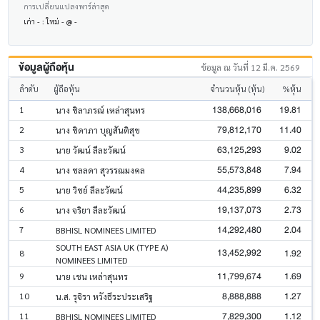
การเปลี่ยนแปลงพาร์ล่าสุด
เก่า - : ใหม่ - @ -
ข้อมูลผู้ถือหุ้น
ข้อมูล ณ วันที่ 12 มี.ค. 2569
ลำดับ
ผู้ถือหุ้น
จำนวนหุ้น (หุ้น)
%หุ้น
138,668,016
19.81
1
นาง ชิลาภรณ์ เหล่าสุนทร
79,812,170
11.40
2
นาง ชิดาภา บุญสันติสุข
63,125,293
9.02
3
นาย วัฒน์ ลีละวัฒน์
55,573,848
7.94
4
นาง ชลลดา สุวรรณมงคล
44,235,899
6.32
5
นาย วิชย์ ลีละวัฒน์
19,137,073
2.73
6
นาง จริยา ลีละวัฒน์
14,292,480
2.04
7
BBHISL NOMINEES LIMITED
SOUTH EAST ASIA UK (TYPE A)
13,452,992
1.92
8
NOMINEES LIMITED
11,799,674
1.69
9
นาย เชน เหล่าสุนทร
8,888,888
1.27
10
น.ส. รุจิรา หวังธีระประเสริฐ
7,829,300
1.12
11
BBHISL NOMINEES LIMITED