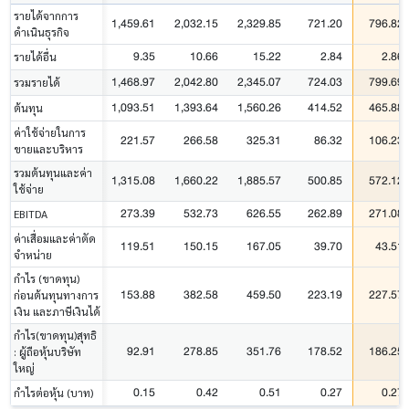
รายได้จากการ
1,459.61
2,032.15
2,329.85
721.20
796.82
ดำเนินธุรกิจ
9.35
10.66
15.22
2.84
2.86
รายได้อื่น
1,468.97
2,042.80
2,345.07
724.03
799.69
รวมรายได้
1,093.51
1,393.64
1,560.26
414.52
465.88
ต้นทุน
ค่าใช้จ่ายในการ
221.57
266.58
325.31
86.32
106.23
ขายและบริหาร
รวมต้นทุนและค่า
1,315.08
1,660.22
1,885.57
500.85
572.12
ใช้จ่าย
273.39
532.73
626.55
262.89
271.08
EBITDA
ค่าเสื่อมและค่าตัด
119.51
150.15
167.05
39.70
43.51
จำหน่าย
กำไร (ขาดทุน)
153.88
382.58
459.50
223.19
227.57
ก่อนต้นทุนทางการ
เงิน และภาษีเงินได้
กำไร(ขาดทุน)สุทธิ
92.91
278.85
351.76
178.52
186.25
: ผู้ถือหุ้นบริษัท
ใหญ่
0.15
0.42
0.51
0.27
0.27
กำไรต่อหุ้น (บาท)