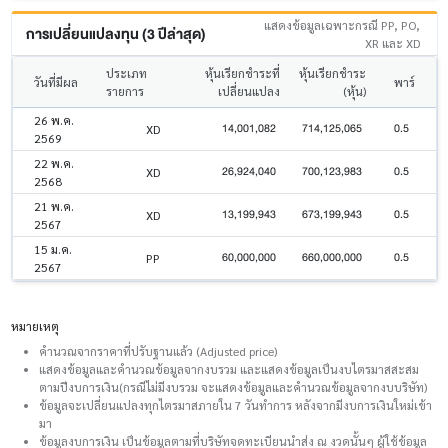
แสดงข้อมูลเฉพาะกรณี PP, PO,
การเปลี่ยนแปลงทุน (3 ปีล่าสุด)
XR และ XD
ประเภท
หุ้นเรียกชำระที่
หุ้นเรียกชำระ
วันที่มีผล
พาร์
รายการ
เปลี่ยนแปลง
(หุ้น)
26 พ.ค.
14,001,082
714,125,065
0.5
XD
2569
22 พ.ค.
26,924,040
700,123,983
0.5
XD
2568
21 พ.ค.
13,199,943
673,199,943
0.5
XD
2567
15 ม.ค.
60,000,000
660,000,000
0.5
PP
2567
หมายเหตุ
คำนวณจากราคาที่ปรับฐานแล้ว (Adjusted price)
แสดงข้อมูลและคำนวณข้อมูลจากงบรวม และแสดงข้อมูลเป็นงบไตรมาสสะสม
ตามปีงบการเงิน(กรณีไม่มีงบรวม จะแสดงข้อมูลและคำนวณข้อมูลจากงบบริษัท)
ข้อมูลจะเปลี่ยนแปลงทุกไตรมาสภายใน 7 วันทำการ หลังจากมีงบการเงินใหม่เข้า
มา
ข้อมูลงบการเงิน เป็นข้อมูลตามที่บริษัทจดทะเบียนนำส่ง ณ งวดนั้นๆ ผู้ใช้ข้อมูล