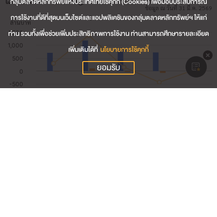
ผลประกอบการสำคัญ
กลุ่มตลาดหลักทรัพย์แห่งประเทศไทยใช้คุกกี้ (Cookies) เพื่อมอบประสบการณ์
ข้อมูล ณ วันที่ 31 มี.ค. 2569
การใช้งานที่ดีที่สุดบนเว็บไซต์และแอปพลิเคชันของกลุ่มตลาดหลักทรัพย์ฯ ให้แก่
ท่าน รวมทั้งเพื่อช่วยเพิ่มประสิทธิภาพการใช้งาน ท่านสามารถศึกษารายละเอียด
เพิ่มเติมได้ที่
นโยบายการใช้คุกกี้
ยอมรับ
152.27
รายได้รวม (ล้านบาท)
-6.81
กำไรสุทธิ (ล้านบาท)
-4.47
อัตรากำไรสุทธิ (%)