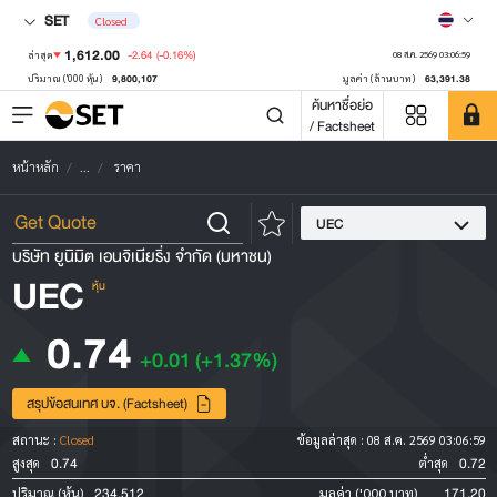
SET
Closed
1,612.00
-2.64
(-0.16%)
ล่าสุด
08 ส.ค. 2569 03:06:59
9,800,107
63,391.38
ปริมาณ ('000 หุ้น)
มูลค่า (ล้านบาท)
ค้นหาชื่อย่อ
/ Factsheet
หน้าหลัก
...
ราคา
UEC
บริษัท ยูนิมิต เอนจิเนียริ่ง จำกัด (มหาชน)
UEC
หุ้น
0.74
+0.01
(+1.37%)
สรุปข้อสนเทศ บจ. (Factsheet)
สถานะ :
Closed
ข้อมูลล่าสุด :
08 ส.ค. 2569 03:06:59
0.74
0.72
สูงสุด
ต่ำสุด
234,512
171.20
ปริมาณ (หุ้น)
มูลค่า ('000 บาท)