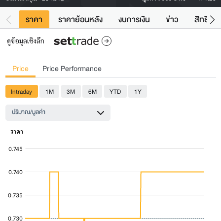
ราคา
ราคาย้อนหลัง
งบการเงิน
ข่าว
สิทธิประ
ดูข้อมูลเชิงลึก
Price
Price Performance
Intraday
1M
3M
6M
YTD
1Y
ปริมาณ/มูลค่า