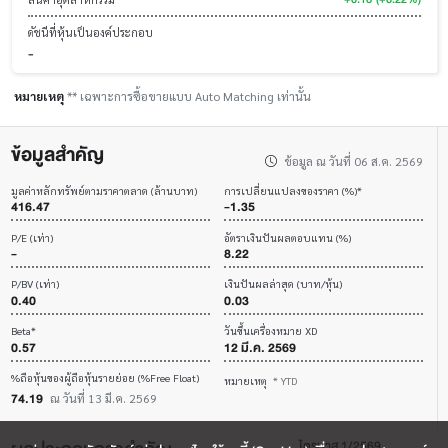
ดัชนีที่หุ้นเป็นองค์ประกอบ
-
หมายเหตุ
** เฉพาะการซื้อขายแบบ Auto Matching เท่านั้น
ข้อมูลสำคัญ
ข้อมูล ณ วันที่ 06 ส.ค. 2569
มูลค่าหลักทรัพย์ตามราคาตลาด (ล้านบาท)
การเปลี่ยนแปลงของราคา (%)*
416.47
-1.35
P/E (เท่า)
อัตราเงินปันผลตอบแทน (%)
-
8.22
P/BV (เท่า)
เงินปันผลล่าสุด (บาท/หุ้น)
0.40
0.03
Beta*
วันขึ้นเครื่องหมาย XD
0.57
12 มี.ค. 2569
%ถือหุ้นของผู้ถือหุ้นรายย่อย (%Free Float)
หมายเหตุ
* YTD
74.19
ณ วันที่ 13 มี.ค. 2569
ไตรมาส 1/2569