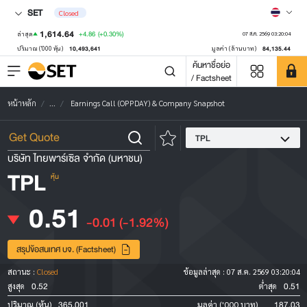
SET
Closed
1,614.64
+4.86
(+0.30%)
ล่าสุด
07 ส.ค. 2569 03:20:04
10,493,641
84,135.44
ปริมาณ ('000 หุ้น)
มูลค่า (ล้านบาท)
ค้นหาชื่อย่อ
/ Factsheet
หน้าหลัก
...
Earnings Call (OPPDAY) & Company Snapshot
TPL
บริษัท ไทยพาร์เซิล จำกัด (มหาชน)
TPL
หุ้น
0.51
-0.01
(-1.92%)
สรุปข้อสนเทศ บจ. (Factsheet)
สถานะ :
Closed
ข้อมูลล่าสุด :
07 ส.ค. 2569 03:20:04
0.52
0.51
สูงสุด
ต่ำสุด
365,001
187.03
ปริมาณ (หุ้น)
มูลค่า ('000 บาท)