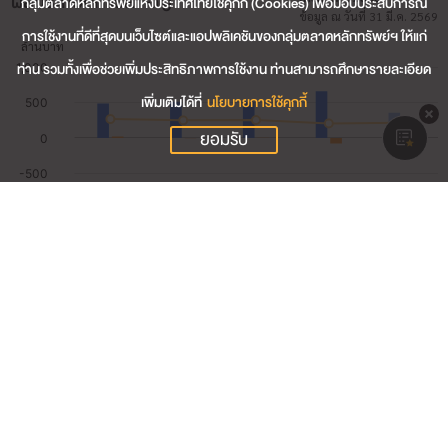
ผลประกอบการสำคัญ
กลุ่มตลาดหลักทรัพย์แห่งประเทศไทยใช้คุกกี้ (Cookies) เพื่อมอบประสบการณ์
ข้อมูล ณ วันที่ 31 มี.ค. 2569
การใช้งานที่ดีที่สุดบนเว็บไซต์และแอปพลิเคชันของกลุ่มตลาดหลักทรัพย์ฯ ให้แก่
ท่าน รวมทั้งเพื่อช่วยเพิ่มประสิทธิภาพการใช้งาน ท่านสามารถศึกษารายละเอียด
เพิ่มเติมได้ที่
นโยบายการใช้คุกกี้
ยอมรับ
355.56
รายได้รวม (ล้านบาท)
-34.20
กำไรสุทธิ (ล้านบาท)
-9.62
อัตรากำไรสุทธิ (%)