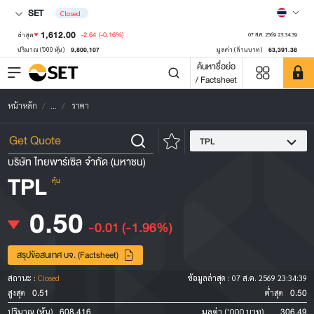
SET
Closed
1,612.00
-2.64
(-0.16%)
ล่าสุด
07 ส.ค. 2569 23:34:39
9,800,107
63,391.38
ปริมาณ ('000 หุ้น)
มูลค่า (ล้านบาท)
ค้นหาชื่อย่อ
/ Factsheet
หน้าหลัก
...
ราคา
TPL
บริษัท ไทยพาร์เซิล จำกัด (มหาชน)
TPL
หุ้น
0.50
-0.01
(-1.96%)
สรุปข้อสนเทศ บจ. (Factsheet)
สถานะ :
Closed
ข้อมูลล่าสุด :
07 ส.ค. 2569 23:34:39
0.51
0.50
สูงสุด
ต่ำสุด
608,416
306.49
ปริมาณ (หุ้น)
มูลค่า ('000 บาท)