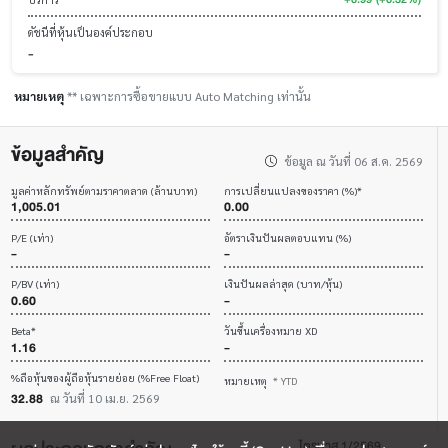
ดัชนีที่หุ้นเป็นองค์ประกอบ
-
หมายเหตุ
** เฉพาะการซื้อขายแบบ Auto Matching เท่านั้น
ข้อมูลสำคัญ
ข้อมูล ณ วันที่ 06 ส.ค. 2569
มูลค่าหลักทรัพย์ตามราคาตลาด (ล้านบาท)
การเปลี่ยนแปลงของราคา (%)*
1,005.01
0.00
P/E (เท่า)
อัตราเงินปันผลตอบแทน (%)
-
-
P/BV (เท่า)
เงินปันผลล่าสุด (บาท/หุ้น)
0.60
-
Beta*
วันขึ้นเครื่องหมาย XD
1.16
-
%ถือหุ้นของผู้ถือหุ้นรายย่อย (%Free Float)
หมายเหตุ
* YTD
32.88
ณ วันที่ 10 เม.ย. 2569
ไตรมาส 1/2569