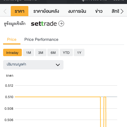
ราคา
ราคาย้อนหลัง
งบการเงิน
ข่าว
สิทธิประ
ดูข้อมูลเชิงลึก
Price
Price Performance
Intraday
1M
3M
6M
YTD
1Y
ปริมาณ/มูลค่า