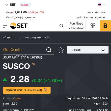
SET
Closed
1,612.00
-2.64
(-0.16%)
ล่าสุด
08 ส.ค. 2569 03:20:14
9,800,107
63,391.38
ปริมาณ ('000 หุ้น)
มูลค่า (ล้านบาท)
ค้นหาชื่อย่อ
/ Factsheet
หน้าหลัก
...
งบแสดงฐานะการเงิน
SUSCO
บริษัท ซัสโก้ จำกัด (มหาชน)
SUSCO
หุ้น
2.28
+0.04
(+1.79%)
สรุปข้อสนเทศ บจ. (Factsheet)
สถานะ :
Closed
ข้อมูลล่าสุด :
08 ส.ค. 2569 03:20:14
2.30
2.24
สูงสุด
ต่ำสุด
1,132,871
2,581.08
ปริมาณ (หุ้น)
มูลค่า ('000 บาท)