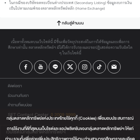
ในกรณีของบริษัทจดทะเบียนต่างประเทศ (Secondary Listing) ข้อมูลงบการเงิน
เป็นไปตามเกณฑ์ของตลาดหลักทรัพย์หลัก (Home Exchange)
กลับสู่ด้านบน
เนื้อหาทั้งหมดบนเว็บไซต์นี้ มีขึ้นเพื่อวัตถุประสงค์ในการให้ข้อมูลและเพื่อการ
ศึกษาเท่านั้น ตลาดหลักทรัพย์ฯ มิได้ให้การรับรองและขอปฏิเสธต่อความรับผิดใด
ๆ ในเว็บไซต์นี้
ติดต่อเรา
ร่วมงานกับเรา
คำถามที่พบบ่อย
SET Contact Center
0 2009 9999
กลุ่มตลาดหลักทรัพย์แห่งประเทศไทยใช้คุกกี้ (Cookies) เพื่อมอบประสบการณ์
การใช้งานที่ดีที่สุดบนเว็บไซต์และแอปพลิเคชันของกลุ่มตลาดหลักทรัพย์ฯ ให้แก่
เว็บไซต์ในกลุ่มตลาดหลักทรัพย์ฯ
ท่าน รวมทั้งเพื่อช่วยเพิ่มประสิทธิภาพการใช้งาน ท่านสามารถศึกษารายละเอียด