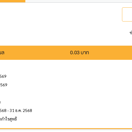
ช
นผล
0.03 บาท
2569
2569
ล
ท
568 - 31 ธ.ค. 2568
กำไรสุทธิ