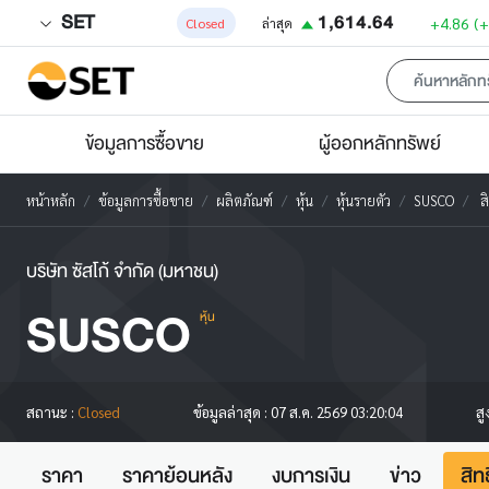
SET
1,614.64
+4.86
(
Closed
ล่าสุด
ข้อมูลการซื้อขาย
ผู้ออกหลักทรัพย์
หน้าหลัก
ข้อมูลการซื้อขาย
ผลิตภัณฑ์
หุ้น
หุ้นรายตัว
SUSCO
ส
บริษัท ซัสโก้ จำกัด (มหาชน)
SUSCO
หุ้น
สู
สถานะ :
Closed
ข้อมูลล่าสุด :
07 ส.ค. 2569 03:20:04
ราคา
ราคาย้อนหลัง
งบการเงิน
ข่าว
สิท