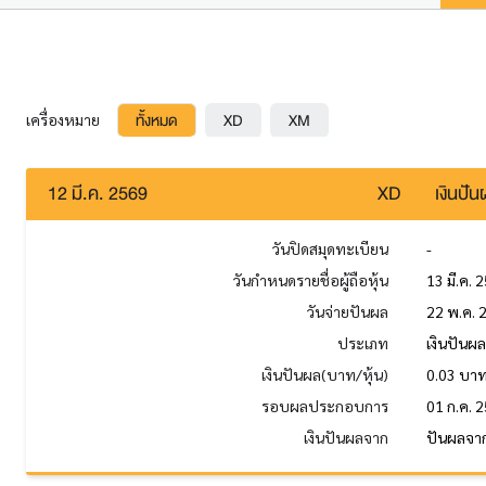
ทั้งหมด
XD
XM
เครื่องหมาย
12 มี.ค. 2569
XD
เงินปั
วันปิดสมุดทะเบียน
-
วันกำหนดรายชื่อผู้ถือหุ้น
13 มี.ค. 
วันจ่ายปันผล
22 พ.ค. 
ประเภท
เงินปันผ
เงินปันผล(บาท/หุ้น)
0.03 บา
รอบผลประกอบการ
01 ก.ค. 2
เงินปันผลจาก
ปันผลจาก