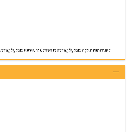
่ 139 ถนนราษฎร์บูรณะ แขวงบางปะกอก เขตราษฎร์บูรณะ กรุงเทพมหานคร