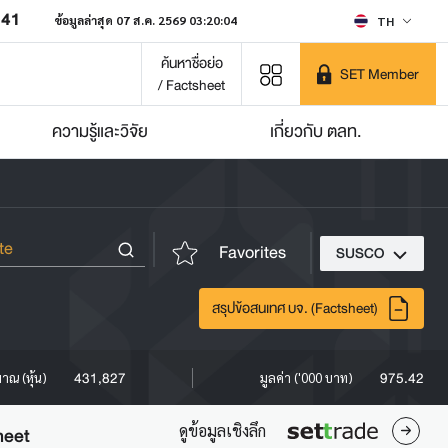
641
ข้อมูลล่าสุด 07 ส.ค. 2569 03:20:04
TH
ค้นหาชื่อย่อ
SET Member
/ Factsheet
ความรู้และวิจัย
เกี่ยวกับ ตลท.
Favorites
SUSCO
สรุปข้อสนเทศ บจ. (Factsheet)
431,827
975.42
มาณ (หุ้น)
มูลค่า ('000 บาท)
ดูข้อมูลเชิงลึก
heet