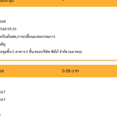
รประชุม
-
2568
 2568 09:30
ลเป็นเงินสด,การเปลี่ยนแปลงกรรมการ
ามัญ
ชุมชั้น 5 อาคาร 5 ชั้น ของบริษัท ซัสโก้ จำกัด (มหาชน)
นผล
0.08 บาท
2567
2567
ล
ท