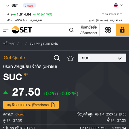
SET
Closed
1,614.64
+4.86
(+0.30%)
ล่าสุด
06 ส.ค. 2569 17:18:05
10,493,641
84,135.44
ปริมาณ ('000 หุ้น)
มูลค่า (ล้านบาท)
ค้นหาชื่อย่อ
/ Factsheet
หน้าหลัก
...
งบแสดงฐานะการเงิน
SUC
บริษัท สหยูเนี่ยน จำกัด (มหาชน)
SUC
หุ้น
27.50
+0.25
(+0.92%)
สรุปข้อสนเทศ บจ. (Factsheet)
สถานะ :
Closed
ข้อมูลล่าสุด :
06 ส.ค. 2569 17:18:05
27.50
27.25
สูงสุด
ต่ำสุด
81,827
2,231.94
ปริมาณ (หุ้น)
มูลค่า ('000 บาท)