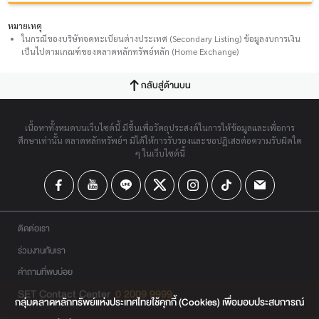
หมายเหตุ
ในกรณีของบริษัทจดทะเบียนต่างประเทศ (Secondary Listing) ข้อมูลงบการเงิน
เป็นไปตามเกณฑ์ของตลาดหลักทรัพย์หลัก (Home Exchange)
กลับสู่ด้านบน
เนื้อหาทั้งหมดบนเว็บไซต์นี้ มีขึ้นเพื่อวัตถุประสงค์ในการให้ข้อมูลและเพื่อการ
ศึกษาเท่านั้น ตลาดหลักทรัพย์ฯ มิได้ให้การรับรองและขอปฏิเสธต่อความรับผิดใด
ๆ ในเว็บไซต์นี้
ติดต่อเรา
ร่วมงานกับเรา
คำถามที่พบบ่อย
SET Contact Center
0 2009 9999
กลุ่มตลาดหลักทรัพย์แห่งประเทศไทยใช้คุกกี้ (Cookies) เพื่อมอบประสบการณ์