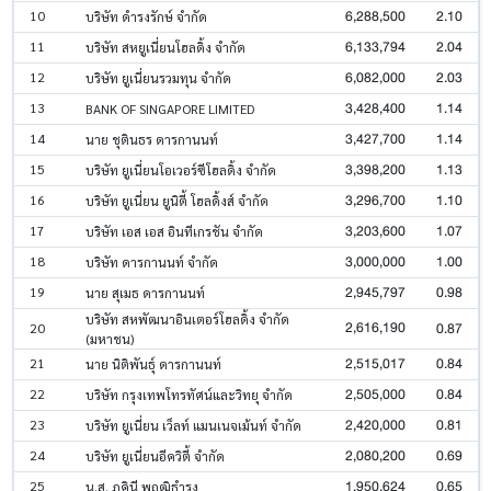
6,288,500
2.10
10
บริษัท ดำรงรักษ์ จำกัด
6,133,794
2.04
11
บริษัท สหยูเนี่ยนโฮลดิ้ง จำกัด
6,082,000
2.03
12
บริษัท ยูเนี่ยนรวมทุน จำกัด
3,428,400
1.14
13
BANK OF SINGAPORE LIMITED
3,427,700
1.14
14
นาย ชุตินธร ดารกานนท์
3,398,200
1.13
15
บริษัท ยูเนี่ยนโอเวอร์ซีโฮลดิ้ง จำกัด
3,296,700
1.10
16
บริษัท ยูเนี่ยน ยูนิตี้ โฮลดิ้งส์ จำกัด
3,203,600
1.07
17
บริษัท เอส เอส อินทีเกรชัน จำกัด
3,000,000
1.00
18
บริษัท ดารกานนท์ จำกัด
2,945,797
0.98
19
นาย สุเมธ ดารกานนท์
บริษัท สหพัฒนาอินเตอร์โฮลดิ้ง จำกัด
2,616,190
0.87
20
(มหาชน)
2,515,017
0.84
21
นาย นิติพันธุ์ ดารกานนท์
2,505,000
0.84
22
บริษัท กรุงเทพโทรทัศน์และวิทยุ จำกัด
2,420,000
0.81
23
บริษัท ยูเนี่ยน เว็ลท์ แมนเนจเม้นท์ จำกัด
2,080,200
0.69
24
บริษัท ยูเนี่ยนอีควิตี้ จำกัด
1,950,624
0.65
25
น.ส. ภคินี พฤฒิธำรง