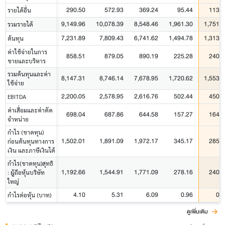
290.50
572.93
369.24
95.44
113.3
รายได้อื่น
9,149.96
10,078.39
8,548.46
1,961.30
1,751.0
รวมรายได้
7,231.89
7,809.43
6,741.62
1,494.78
1,313.0
ต้นทุน
ค่าใช้จ่ายในการ
858.51
879.05
890.19
225.28
240.5
ขายและบริหาร
รวมต้นทุนและค่า
8,147.31
8,746.14
7,678.95
1,720.62
1,553.7
ใช้จ่าย
2,200.05
2,578.95
2,616.76
502.44
450.3
EBITDA
ค่าเสื่อมและค่าตัด
698.04
687.86
644.58
157.27
164.7
จำหน่าย
กำไร (ขาดทุน)
1,502.01
1,891.09
1,972.17
345.17
285.6
ก่อนต้นทุนทางการ
เงิน และภาษีเงินได้
กำไร(ขาดทุน)สุทธิ
1,192.66
1,544.91
1,771.09
278.16
240.7
: ผู้ถือหุ้นบริษัท
ใหญ่
4.10
5.31
6.09
0.96
0.8
กำไรต่อหุ้น (บาท)
ดูเพิ่มเติม