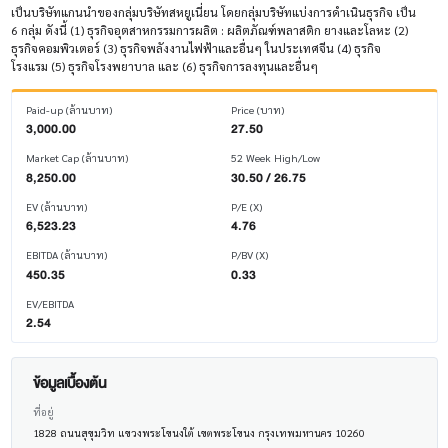
เป็นบริษัทแกนนำของกลุ่มบริษัทสหยูเนี่ยน โดยกลุ่มบริษัทแบ่งการดำเนินธุรกิจ เป็น
6 กลุ่ม ดังนี้ (1) ธุรกิจอุตสาหกรรมการผลิต : ผลิตภัณฑ์พลาสติก ยางและโลหะ (2)
ธุรกิจคอมพิวเตอร์ (3) ธุรกิจพลังงานไฟฟ้าและอื่นๆ ในประเทศจีน (4) ธุรกิจ
โรงแรม (5) ธุรกิจโรงพยาบาล และ (6) ธุรกิจการลงทุนและอื่นๆ
Paid-up (ล้านบาท)
Price (บาท)
3,000.00
27.50
Market Cap (ล้านบาท)
52 Week High/Low
8,250.00
30.50 / 26.75
EV (ล้านบาท)
P/E (X)
6,523.23
4.76
EBITDA (ล้านบาท)
P/BV (X)
450.35
0.33
EV/EBITDA
2.54
ข้อมูลเบื้องต้น
ที่อยู่
1828 ถนนสุขุมวิท แขวงพระโขนงใต้ เขตพระโขนง กรุงเทพมหานคร 10260