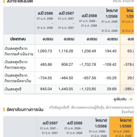
งบกระแสเงินสด
หน่วย: ล้านบาท
ไตรมาส
ไตรมา
งบปี 2566
งบปี 2567
งบปี 2568
1/2568
1/256
01 ม.ค. 2566
01 ม.ค. 2567
01 ม.ค. 2568
-
01 ม.ค. 2568
01 ม.ค. 256
-
-
31 ธ.ค. 2568
-
31 ธ.ค. 2566
31 ธ.ค. 2567
31 มี.ค. 2568
31 มี.ค. 256
ประเภทงบ
งบรวม
งบรวม
งบรวม
งบรวม
งบรว
เงินสดสุทธิจาก
1,093.73
1,116.28
1,236.49
194.40
63.21
กิจกรรมดำเนินงาน
เงินสดสุทธิจาก
485.86
808.27
-1,702.78
-109.42
-378.60
กิจกรรมลงทุน
เงินสดสุทธิจาก
-734.55
-484.50
-657.56
-55.29
29.92
กิจกรรมจัดหาเงิน
845.04
1,440.05
-1,123.85
29.69
-285.47
เงินสดสุทธิ
ดูเพิ่มเติม
ปรับข้อมูลเต็มปี : อัตราผลตอบแทนผู้ถือหุ้น, อัตราผลตอบแทนจาก
อัตราส่วนทางการเงิน
สินทรัพย์
ไตรมาส
ไตรมาส
งบปี 2567
งบปี 2568
1/2568
1/2569
01 ม.ค. 2567
-
01 ม.ค. 2568
-
01 ม.ค. 2568
-
01 ม.ค. 2569
-
31 ธ.ค. 2567
31 ธ.ค. 2568
31 มี.ค. 2568
31 มี.ค. 2569