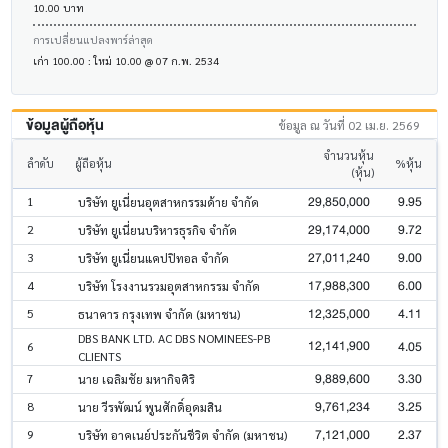
10.00 บาท
การเปลี่ยนแปลงพาร์ล่าสุด
เก่า 100.00 : ใหม่ 10.00 @ 07 ก.พ. 2534
ข้อมูลผู้ถือหุ้น
ข้อมูล ณ วันที่ 02 เม.ย. 2569
จำนวนหุ้น
ลำดับ
ผู้ถือหุ้น
%หุ้น
(หุ้น)
29,850,000
9.95
1
บริษัท ยูเนี่ยนอุตสาหกรรมด้าย จำกัด
29,174,000
9.72
2
บริษัท ยูเนี่ยนบริหารธุรกิจ จำกัด
27,011,240
9.00
3
บริษัท ยูเนี่ยนแคปปิทอล จำกัด
17,988,300
6.00
4
บริษัท โรงงานรวมอุตสาหกรรม จำกัด
12,325,000
4.11
5
ธนาคาร กรุงเทพ จำกัด (มหาชน)
DBS BANK LTD. AC DBS NOMINEES-PB
12,141,900
4.05
6
CLIENTS
9,889,600
3.30
7
นาย เฉลิมชัย มหากิจศิริ
9,761,234
3.25
8
นาย วีรพัฒน์ พูนศักดิ์อุดมสิน
7,121,000
2.37
9
บริษัท อาคเนย์ประกันชีวิต จำกัด (มหาชน)