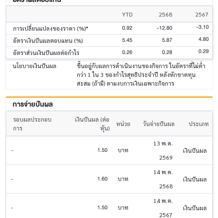
YTD
2568
2567
-3.10
0.92
-12.80
การเปลี่ยนแปลงของราคา (%)*
4.80
5.45
5.87
อัตราเงินปันผลตอบแทน (%)
0.29
0.26
0.28
อัตราส่วนเงินปันผลต่อกำไร
นโยบายเงินปันผล
ขึ้นอยู่กับผลการดำเนินงานของกิจการ ในอัตราที่ไม่ต่ำ
กว่า 1 ใน 3 ของกำไรสุทธิประจำปี หลังหักขาดทุน
สะสม (ถ้ามี) ตามงบการเงินเฉพาะกิจการ
การจ่ายปันผล
รอบผลประกอบ
เงินปันผล (ต่อ
หน่วย
วันจ่ายปันผล
ประเภท
การ
หุ้น)
13 พ.ค.
1.50
-
บาท
เงินปันผล
2569
14 พ.ค.
1.60
-
บาท
เงินปันผล
2568
14 พ.ค.
1.50
-
บาท
เงินปันผล
2567