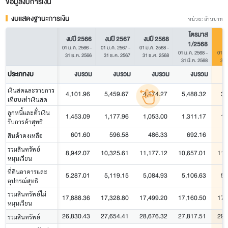
ข้อมูลงบการเงิน
งบแสดงฐานะการเงิน
หน่วย: ล้านบาท
ไตรมาส
งบปี 2566
งบปี 2567
งบปี 2568
1/2568
01 ม.ค. 2566
-
01 ม.ค. 2567
-
01 ม.ค. 2568
-
01 ม.ค. 2568
-
01 ม
31 ธ.ค. 2566
31 ธ.ค. 2567
31 ธ.ค. 2568
31 มี.ค. 2568
31 
ประเภทงบ
งบรวม
งบรวม
งบรวม
งบรวม
เงินสดและรายการ
4,101.96
5,459.67
4,174.27
5,488.32
3,
เทียบเท่าเงินสด
ลูกหนี้และตั๋วเงิน
1,453.09
1,177.96
1,053.00
1,311.17
1,
รับการค้าสุทธิ
601.60
596.58
486.33
692.16
สินค้าคงเหลือ
รวมสินทรัพย์
8,942.07
10,325.61
11,177.12
10,657.01
11,
หมุนเวียน
ที่ดินอาคารและ
5,287.01
5,119.15
5,084.93
5,106.63
5,
อุปกรณ์สุทธิ
รวมสินทรัพย์ไม่
17,888.36
17,328.80
17,499.20
17,160.50
17,
หมุนเวียน
26,830.43
27,654.41
28,676.32
27,817.51
29,
รวมสินทรัพย์