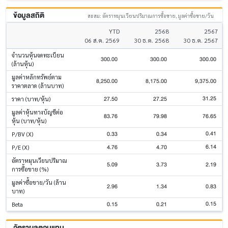
ข้อมูลสถิติ
สะสม: อัตราหมุนเวียนปริมาณการซื้อขาย, มูลค่าซื้อขาย/วัน
YTD
2568
2567
06 ส.ค. 2569
30 ธ.ค. 2568
30 ธ.ค. 2567
จำนวนหุ้นจดทะเบียน
300.00
300.00
300.00
(ล้านหุ้น)
มูลค่าหลักทรัพย์ตาม
8,250.00
8,175.00
9,375.00
ราคาตลาด (ล้านบาท)
31.25
27.50
27.25
ราคา (บาท/หุ้น)
มูลค่าหุ้นทางบัญชีต่อ
83.76
79.98
76.65
หุ้น (บาท/หุ้น)
0.41
0.33
0.34
P/BV (X)
6.14
4.76
4.70
P/E (X)
อัตราหมุนเวียนปริมาณ
5.09
3.73
2.19
การซื้อขาย (%)
มูลค่าซื้อขาย/วัน (ล้าน
2.96
1.34
0.83
บาท)
0.15
0.15
0.21
Beta
อัตราผลตอบแทน