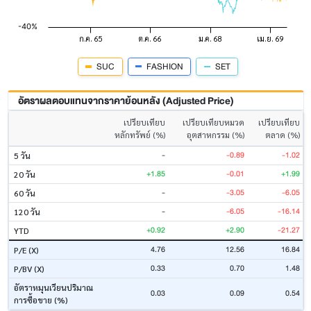
SUC
FASHION
SET
อัตราผลตอบแทนจากราคาย้อนหลัง (Adjusted Price)
เปรียบเทียบ
เปรียบเทียบหมวด
เปรียบเทียบ
หลักทรัพย์ (%)
อุตสาหกรรม (%)
ตลาด (%)
-
-0.89
-1.02
5 วัน
+1.85
-0.01
+1.99
20 วัน
-
-3.05
-6.05
60 วัน
-
-6.05
-16.14
120 วัน
+0.92
+2.90
-21.27
YTD
4.76
12.56
16.84
P/E (X)
0.33
0.70
1.48
P/BV (X)
อัตราหมุนเวียนปริมาณ
0.03
0.09
0.54
การซื้อขาย (%)