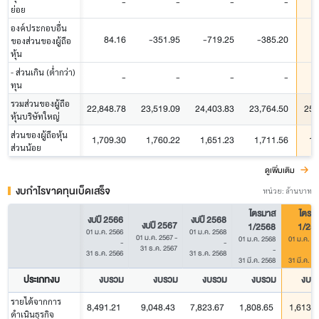
-
-
-
-
ย่อย
องค์ประกอบอื่น
84.16
-351.95
-719.25
-385.20
-
ของส่วนของผู้ถือ
หุ้น
- ส่วนเกิน (ต่ำกว่า)
-
-
-
-
ทุน
รวมส่วนของผู้ถือ
22,848.78
23,519.09
24,403.83
23,764.50
25,
หุ้นบริษัทใหญ่
ส่วนของผู้ถือหุ้น
1,709.30
1,760.22
1,651.23
1,711.56
1,
ส่วนน้อย
ดูเพิ่มเติม
งบกำไรขาดทุนเบ็ดเสร็จ
หน่วย: ล้านบาท
ไตรมาส
ไตรม
งบปี 2566
งบปี 2568
งบปี 2567
1/2568
1/25
01 ม.ค. 2566
01 ม.ค. 2568
01 ม.ค. 2567
-
01 ม.ค. 2568
01 ม.ค. 25
-
-
31 ธ.ค. 2567
-
31 ธ.ค. 2566
31 ธ.ค. 2568
31 มี.ค. 2568
31 มี.ค. 2
ประเภทงบ
งบรวม
งบรวม
งบรวม
งบรวม
งบร
รายได้จากการ
8,491.21
9,048.43
7,823.67
1,808.65
1,613.5
ดำเนินธุรกิจ