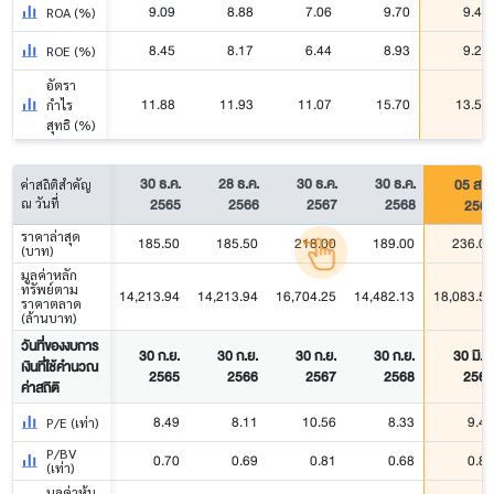
9.09
8.88
7.06
9.70
9.46
ROA (%)
8.45
8.17
6.44
8.93
9.21
ROE (%)
อัตรา
11.88
11.93
11.07
15.70
13.56
กำไร
สุทธิ (%)
30 ธ.ค.
28 ธ.ค.
30 ธ.ค.
30 ธ.ค.
05 ส.ค
ค่าสถิติสำคัญ
2565
2566
2567
2568
256
ณ วันที่
ราคาล่าสุด
185.50
185.50
218.00
189.00
236.00
(บาท)
มูลค่าหลัก
ทรัพย์ตาม
14,213.94
14,213.94
16,704.25
14,482.13
18,083.50
ราคาตลาด
(ล้านบาท)
วันที่ของงบการ
30 ก.ย.
30 ก.ย.
30 ก.ย.
30 ก.ย.
30 มิ.ย.
เงินที่ใช้คำนวณ
2565
2566
2567
2568
2569
ค่าสถิติ
8.49
8.11
10.56
8.33
9.43
P/E (เท่า)
P/BV
0.70
0.69
0.81
0.68
0.87
(เท่า)
มูลค่าหุ้น