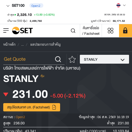
SET100
Open2
2,326.10
+13.89
(+0.60%)
ล่าสุด
06 ส.ค. 2569 16:18:19
2,499,760
66,171.52
ปริมาณ ('000 หุ้น)
มูลค่า (ล้านบาท)
ค้นหาชื่อย่อ
/ Factsheet
หน้าหลัก
...
ผลประกอบการสำคัญ
STANLY
บริษัท ไทยสแตนเลย์การไฟฟ้า จำกัด (มหาชน)
STANLY
หุ้น
231.00
-5.00
(-2.12%)
สรุปข้อสนเทศ บจ. (Factsheet)
สถานะ :
Open2
ข้อมูลล่าสุด :
06 ส.ค. 2569 16:18:19
236.00
231.00
สูงสุด
ต่ำสุด
43,341
10,103.84
ปริมาณ (หุ้น)
มูลค่า ('000 บาท)