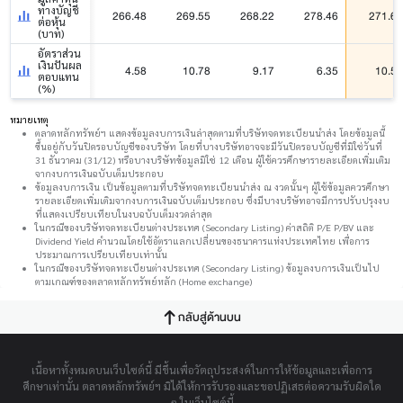
ทางบัญชี
266.48
269.55
268.22
278.46
271.68
ต่อหุ้น
(บาท)
อัตราส่วน
เงินปันผล
4.58
10.78
9.17
6.35
10.59
ตอบแทน
(%)
หมายเหตุ
ตลาดหลักทรัพย์ฯ แสดงข้อมูลงบการเงินล่าสุดตามที่บริษัทจดทะเบียนนำส่ง โดยข้อมูลนี้
ขึ้นอยู่กับวันปิดรอบบัญชีของบริษัท โดยที่บางบริษัทอาจจะมีวันปิดรอบบัญชีที่มิใช่วันที่
31 ธันวาคม (31/12) หรือบางบริษัทข้อมูลมิใช่ 12 เดือน ผู้ใช้ควรศึกษารายละเอียดเพิ่มเติม
จากงบการเงินฉบับเต็มประกอบ
ข้อมูลงบการเงิน เป็นข้อมูลตามที่บริษัทจดทะเบียนนำส่ง ณ งวดนั้นๆ ผู้ใช้ข้อมูลควรศึกษา
รายละเอียดเพิ่มเติมจากงบการเงินฉบับเต็มประกอบ ซึ่งมีบางบริษัทอาจมีการปรับปรุงงบ
ที่แสดงเปรียบเทียบในงบฉบับเต็มงวดล่าสุด
ในกรณีของบริษัทจดทะเบียนต่างประเทศ (Secondary Listing) ค่าสถิติ P/E P/BV และ
Dividend Yield คำนวณโดยใช้อัตราแลกเปลี่ยนของธนาคารแห่งประเทศไทย เพื่อการ
ประมาณการเปรียบเทียบเท่านั้น
ในกรณีของบริษัทจดทะเบียนต่างประเทศ (Secondary Listing) ข้อมูลงบการเงินเป็นไป
ตามเกณฑ์ของตลาดหลักทรัพย์หลัก (Home exchange)
กลับสู่ด้านบน
เนื้อหาทั้งหมดบนเว็บไซต์นี้ มีขึ้นเพื่อวัตถุประสงค์ในการให้ข้อมูลและเพื่อการ
ศึกษาเท่านั้น ตลาดหลักทรัพย์ฯ มิได้ให้การรับรองและขอปฏิเสธต่อความรับผิดใด
ๆ ในเว็บไซต์นี้