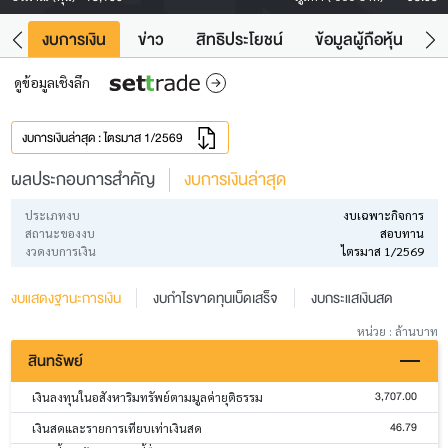
ัง
งบการเงิน
ข่าว
สิทธิประโยชน์
ข้อมูลผู้ถือหุ้น
ข
ดูข้อมูลเชิงลึก
งบการเงินล่าสุด : ไตรมาส 1/2569
ผลประกอบการสำคัญ
งบการเงินล่าสุด
ประเภทงบ
งบเฉพาะกิจการ
สถานะของงบ
สอบทาน
งวดงบการเงิน
ไตรมาส 1/2569
งบแสดงฐานะการเงิน
งบกำไรขาดทุนเบ็ดเสร็จ
งบกระแสเงินสด
หน่วย : ล้านบาท
สินทรัพย์
3,707.00
เงินลงทุนในอสังหาริมทรัพย์ตามมูลค่ายุติธรรม
46.79
เงินสดและรายการเทียบเท่าเงินสด