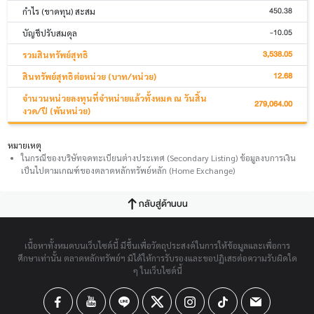
450.38
กำไร (ขาดทุน) สะสม
-10.05
บัญชีปรับสมดุล
3,538.05
รวมสินทรัพย์สุทธิ
12.68
สินทรัพย์สุทธิต่อหน่วย (บาท/หน่วย)
จำนวนหน่วยลงทุนที่จำหน่ายแล้วทั้งหมด ณ วันสิ้น
279,064.00
งวด/ปี (พันหน่วย)
หมายเหตุ
ในกรณีของบริษัทจดทะเบียนต่างประเทศ (Secondary Listing) ข้อมูลงบการเงิน
เป็นไปตามเกณฑ์ของตลาดหลักทรัพย์หลัก (Home Exchange)
กลับสู่ด้านบน
เนื้อหาทั้งหมดบนเว็บไซต์นี้ มีขึ้นเพื่อวัตถุประสงค์ในการให้ข้อมูลและเพื่อการ
ศึกษาเท่านั้น ตลาดหลักทรัพย์ฯ มิได้ให้การรับรองและขอปฏิเสธต่อความรับผิดใด
ๆ ในเว็บไซต์นี้