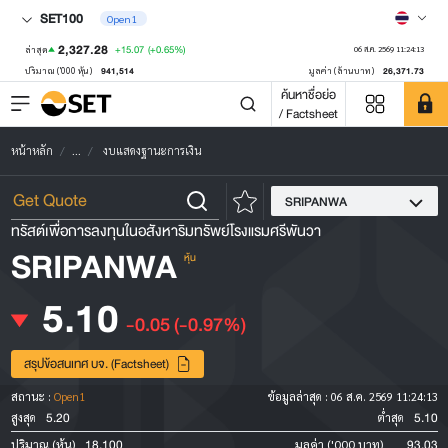
SET100
Open1
2,327.28
+15.07
(+0.65%)
ล่าสุด
06 ส.ค. 2569 11:24:13
941,514
26,371.73
ปริมาณ ('000 หุ้น)
มูลค่า (ล้านบาท)
ค้นหาชื่อย่อ
/ Factsheet
หน้าหลัก
...
งบแสดงฐานะการเงิน
SRIPANWA
ทรัสต์เพื่อการลงทุนในอสังหาริมทรัพย์โรงแรมศรีพันวา
SRIPANWA
หุ้น
5.10
-0.05
(-0.97%)
สรุปข้อสนเทศ บจ. (Factsheet)
สถานะ :
Open1
ข้อมูลล่าสุด :
06 ส.ค. 2569 11:24:13
5.20
5.10
สูงสุด
ต่ำสุด
18,100
93.03
ปริมาณ (หุ้น)
มูลค่า ('000 บาท)