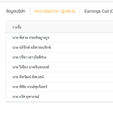
ข้อมูลบริษัท
คณะกรรมการ / ผู้บริหาร
Earnings Call
รายชื่อ
นาย พิศาล ประหัษฎางกูร
นาย อภิรักษ์ อภิสารธนรักษ์
นาย ปรีชา เชาวโชติช่วง
นาย วิเชียร นาคอินทนนท์
นาย ทิตวัฒน์ อัศเวศน์
นาย พิชัย จรรย์ศุภรินทร์
นาย ภวัต ยุพาภรณ์