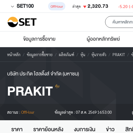
SET100
2,320.73
-5.20
(-
OffHour
ล่าสุด
ข้อมูลการซื้อขาย
ผู้ออกหลักทรัพย์
หน้าหลัก
ข้อมูลการซื้อขาย
ผลิตภัณฑ์
หุ้น
หุ้นรายตัว
PRAKIT
ข
บริษัท ประกิต โฮลดิ้งส์ จำกัด (มหาชน)
PRAKIT
หุ้น
สถานะ :
OffHour
ข้อมูลล่าสุด :
07 ส.ค. 2569 16:53:00
ราคา
ราคาย้อนหลัง
งบการเงิน
ข่าว
สิท