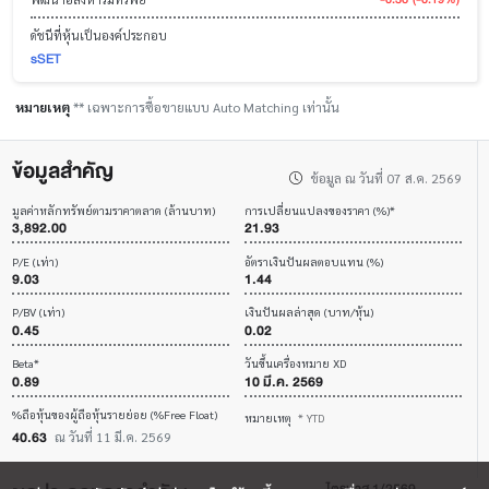
ดัชนีที่หุ้นเป็นองค์ประกอบ
sSET
หมายเหตุ
** เฉพาะการซื้อขายแบบ Auto Matching เท่านั้น
ข้อมูลสำคัญ
ข้อมูล ณ วันที่ 07 ส.ค. 2569
มูลค่าหลักทรัพย์ตามราคาตลาด (ล้านบาท)
การเปลี่ยนแปลงของราคา (%)*
3,892.00
21.93
P/E (เท่า)
อัตราเงินปันผลตอบแทน (%)
9.03
1.44
P/BV (เท่า)
เงินปันผลล่าสุด (บาท/หุ้น)
0.45
0.02
Beta*
วันขึ้นเครื่องหมาย XD
0.89
10 มี.ค. 2569
%ถือหุ้นของผู้ถือหุ้นรายย่อย (%Free Float)
หมายเหตุ
* YTD
40.63
ณ วันที่ 11 มี.ค. 2569
ไตรมาส 1/2569