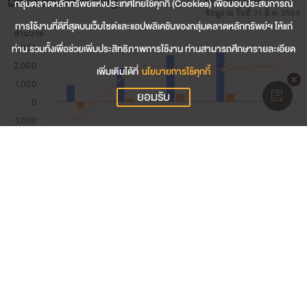
ผลประกอบการสำคัญ
กลุ่มตลาดหลักทรัพย์แห่งประเทศไทยใช้คุกกี้ (Cookies) เพื่อมอบประสบการณ์
ข้อมูล ณ วันที่ 31 มี.ค. 2569
การใช้งานที่ดีที่สุดบนเว็บไซต์และแอปพลิเคชันของกลุ่มตลาดหลักทรัพย์ฯ ให้แก่
ท่าน รวมทั้งเพื่อช่วยเพิ่มประสิทธิภาพการใช้งาน ท่านสามารถศึกษารายละเอียด
เพิ่มเติมได้ที่
นโยบายการใช้คุกกี้
ยอมรับ
736.98
รายได้รวม (ล้านบาท)
146.17
กำไรสุทธิ (ล้านบาท)
19.83
อัตรากำไรสุทธิ (%)