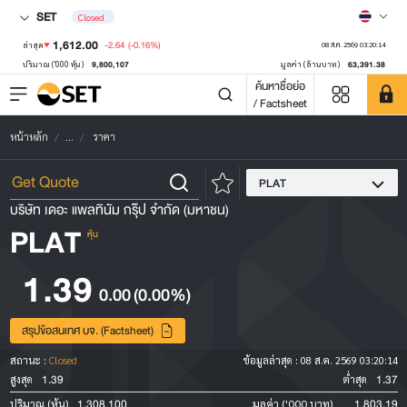
SET
Closed
1,612.00
-2.64
(-0.16%)
ล่าสุด
08 ส.ค. 2569 03:20:14
9,800,107
63,391.38
ปริมาณ ('000 หุ้น)
มูลค่า (ล้านบาท)
ค้นหาชื่อย่อ
/ Factsheet
หน้าหลัก
...
ราคา
PLAT
บริษัท เดอะ แพลทินัม กรุ๊ป จำกัด (มหาชน)
PLAT
หุ้น
1.39
0.00
(0.00%)
สรุปข้อสนเทศ บจ. (Factsheet)
สถานะ :
Closed
ข้อมูลล่าสุด :
08 ส.ค. 2569 03:20:14
1.39
1.37
สูงสุด
ต่ำสุด
1,308,100
1,803.19
ปริมาณ (หุ้น)
มูลค่า ('000 บาท)