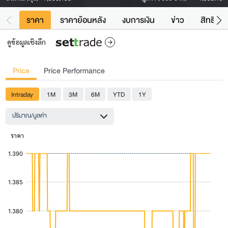
ราคา
ราคาย้อนหลัง
งบการเงิน
ข่าว
สิทธิประ
ดูข้อมูลเชิงลึก
Price
Price Performance
Intraday
1M
3M
6M
YTD
1Y
ปริมาณ/มูลค่า