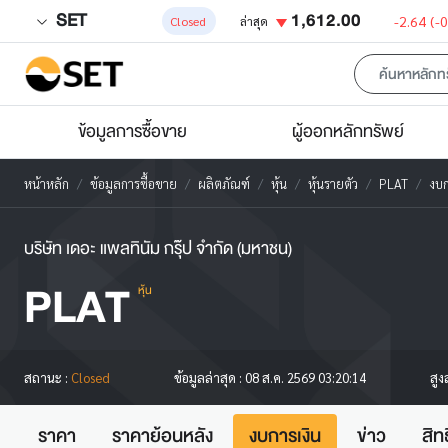
SET
1,612.00
-2.64
(-
Closed
ล่าสุด
ข้อมูลการซื้อขาย
ผู้ออกหลักทรัพย์
หน้าหลัก
ข้อมูลการซื้อขาย
ผลิตภัณฑ์
หุ้น
หุ้นรายตัว
PLAT
งบก
บริษัท เดอะ แพลทินัม กรุ๊ป จำกัด (มหาชน)
PLAT
หุ้น
สูง
สถานะ :
Closed
ข้อมูลล่าสุด :
08 ส.ค. 2569 03:20:14
ราคา
ราคาย้อนหลัง
งบการเงิน
ข่าว
สิท