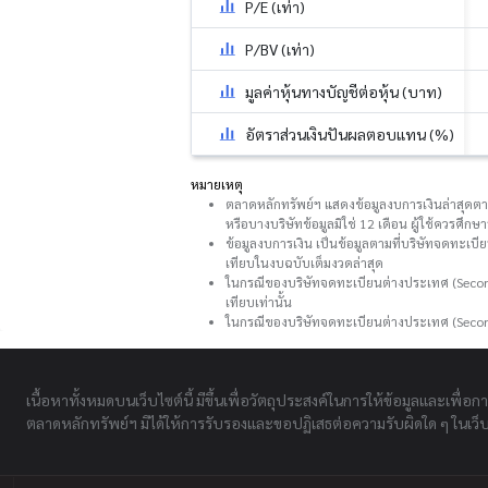
P/E (เท่า)
P/BV (เท่า)
มูลค่าหุ้นทางบัญชีต่อหุ้น (บาท)
อัตราส่วนเงินปันผลตอบแทน (%)
หมายเหตุ
ตลาดหลักทรัพย์ฯ แสดงข้อมูลงบการเงินล่าสุดตามที
หรือบางบริษัทข้อมูลมิใช่ 12 เดือน ผู้ใช้ควรศึ
ข้อมูลงบการเงิน เป็นข้อมูลตามที่บริษัทจดทะเบี
เทียบในงบฉบับเต็มงวดล่าสุด
ในกรณีของบริษัทจดทะเบียนต่างประเทศ (Second
เทียบเท่านั้น
ในกรณีของบริษัทจดทะเบียนต่างประเทศ (Secon
เนื้อหาทั้งหมดบนเว็บไซต์นี้ มีขึ้นเพื่อวัตถุประสงค์ในการให้ข้อมูลและเพื่อก
ตลาดหลักทรัพย์ฯ มิได้ให้การรับรองและขอปฏิเสธต่อความรับผิดใด ๆ ในเว็บไ