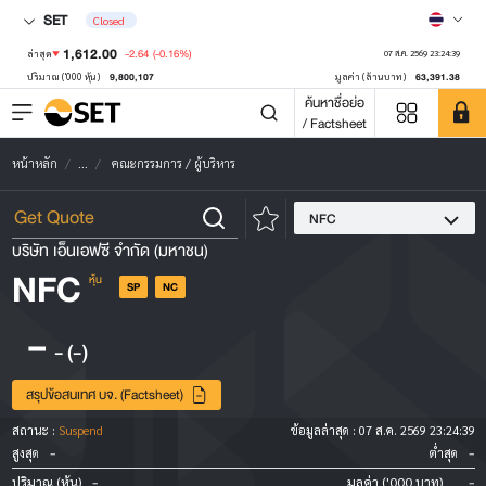
SET
Closed
1,612.00
-2.64
(-0.16%)
ล่าสุด
07 ส.ค. 2569 23:24:39
9,800,107
63,391.38
ปริมาณ ('000 หุ้น)
มูลค่า (ล้านบาท)
ค้นหาชื่อย่อ
/ Factsheet
หน้าหลัก
...
คณะกรรมการ / ผู้บริหาร
NFC
บริษัท เอ็นเอฟซี จำกัด (มหาชน)
NFC
หุ้น
SP
NC
-
-
(-)
สรุปข้อสนเทศ บจ. (Factsheet)
สถานะ :
Suspend
ข้อมูลล่าสุด :
07 ส.ค. 2569 23:24:39
-
-
สูงสุด
ต่ำสุด
-
-
ปริมาณ (หุ้น)
มูลค่า ('000 บาท)