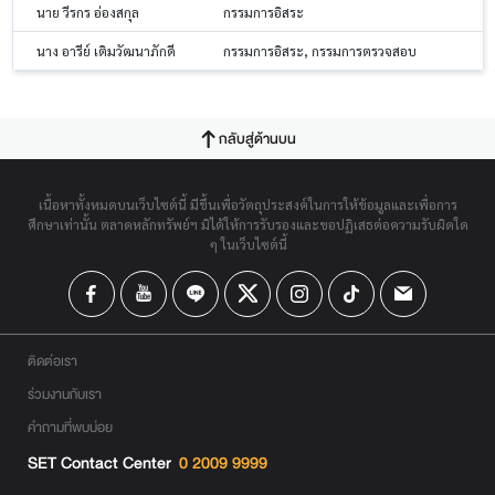
นาย วีรกร อ่องสกุล
กรรมการอิสระ
นาง อารีย์ เติมวัฒนาภักดี
กรรมการอิสระ, กรรมการตรวจสอบ
กลับสู่ด้านบน
เนื้อหาทั้งหมดบนเว็บไซต์นี้ มีขึ้นเพื่อวัตถุประสงค์ในการให้ข้อมูลและเพื่อการ
ศึกษาเท่านั้น ตลาดหลักทรัพย์ฯ มิได้ให้การรับรองและขอปฏิเสธต่อความรับผิดใด
ๆ ในเว็บไซต์นี้
ติดต่อเรา
ร่วมงานกับเรา
คำถามที่พบบ่อย
SET Contact Center
0 2009 9999