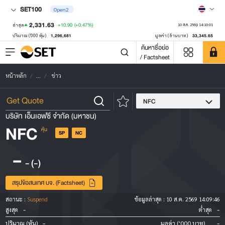
SET100
Open2
2,331.63
+10.90
(+0.47%)
ล่าสุด
10 ส.ค. 2569 14:10:01
1,296,681
33,345.65
ปริมาณ ('000 หุ้น)
มูลค่า (ล้านบาท)
ค้นหาชื่อย่อ
/ Factsheet
หน้าหลัก
...
ข่าว
NFC
บริษัท เอ็นเอฟซี จำกัด (มหาชน)
NFC
หุ้น
SP
NC
-
-
(-)
สรุปข้อสนเทศ บจ. (Factsheet)
สถานะ :
Suspend
ข้อมูลล่าสุด :
10 ส.ค. 2569 14:09:46
-
-
สูงสุด
ต่ำสุด
-
-
ปริมาณ (หุ้น)
มูลค่า ('000 บาท)