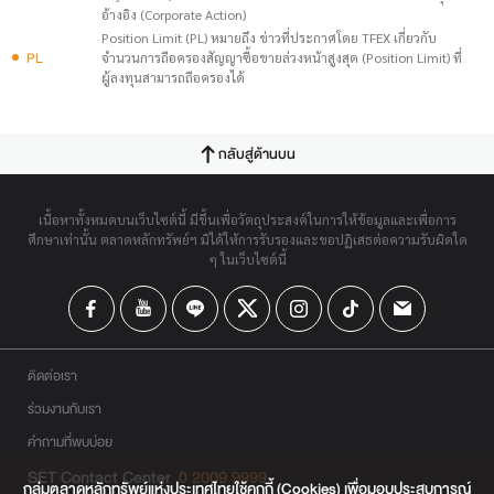
อ้างอิง (Corporate Action)
Position Limit (PL) หมายถึง ข่าวที่ประกาศโดย TFEX เกี่ยวกับ
PL
จำนวนการถือครองสัญญาซื้อขายล่วงหน้าสูงสุด (Position Limit) ที่
ผู้ลงทุนสามารถถือครองได้
กลับสู่ด้านบน
เนื้อหาทั้งหมดบนเว็บไซต์นี้ มีขึ้นเพื่อวัตถุประสงค์ในการให้ข้อมูลและเพื่อการ
ศึกษาเท่านั้น ตลาดหลักทรัพย์ฯ มิได้ให้การรับรองและขอปฏิเสธต่อความรับผิดใด
ๆ ในเว็บไซต์นี้
ติดต่อเรา
ร่วมงานกับเรา
คำถามที่พบบ่อย
SET Contact Center
0 2009 9999
กลุ่มตลาดหลักทรัพย์แห่งประเทศไทยใช้คุกกี้ (Cookies) เพื่อมอบประสบการณ์