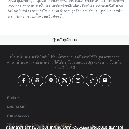
เป็นข้อมูลตามที่ผู้ถือหุ้นได้รายงานต่อสำนักงาน ก.ล.ต. ตามมาตรา 246 และมาตรา
256 (“as is” basis) ดังนั้น ตลาดหลักทรัพย์จึงไม่อาจที่จะให้การรับรองหรือรับประ
กันใดๆ ไม่ว่าโดยตรงหรือโดยปริยาย ถึงความถูกต้อง ครบถ้วน สมบูรณ์ และการไม่มี
ความผิดพลาด รวมทั้งความเป็นปัจจุบัน
กลับสู่ด้านบน
เนื้อหาทั้งหมดบนเว็บไซต์นี้ มีขึ้นเพื่อวัตถุประสงค์ในการให้ข้อมูลและเพื่อการ
ศึกษาเท่านั้น ตลาดหลักทรัพย์ฯ มิได้ให้การรับรองและขอปฏิเสธต่อความรับผิดใด
ๆ ในเว็บไซต์นี้
ติดต่อเรา
ร่วมงานกับเรา
คำถามที่พบบ่อย
SET Contact Center
0 2009 9999
กลุ่มตลาดหลักทรัพย์แห่งประเทศไทยใช้คุกกี้ (Cookies) เพื่อมอบประสบการณ์