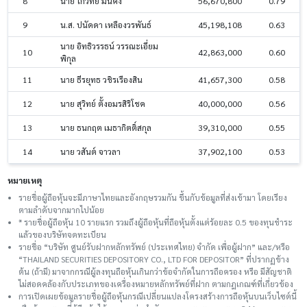
8
นาย โกวิทย์ มั่นคง
56,670,800
0.79
9
น.ส. ปนัดดา เหลืองวรพันธ์
45,198,108
0.63
นาย อิทธิวรรธน์ วรรณะเอี่ยม
10
42,863,000
0.60
พิกุล
11
นาย ธีรยุทธ วชิรเรืองสิน
41,657,300
0.58
12
นาย สุวิทย์ ตั้งอมรสิริโชค
40,000,000
0.56
13
นาย ธนกฤต เมธากิตติ์สกุล
39,310,000
0.55
14
นาย วสันต์ จาวลา
37,902,100
0.53
หมายเหตุ
รายชื่อผู้ถือหุ้นจะมีภาษาไทยและอังกฤษรวมกัน ขึ้นกับข้อมูลที่ส่งเข้ามา โดยเรียง
ตามลำดับจากมากไปน้อย
* รายชื่อผู้ถือหุ้น 10 รายแรก รวมถึงผู้ถือหุ้นที่ถือหุ้นตั้งแต่ร้อยละ 0.5 ของทุนชําระ
แล้วของบริษัทจดทะเบียน
รายชื่อ “บริษัท ศูนย์รับฝากหลักทรัพย์ (ประเทศไทย) จำกัด เพื่อผู้ฝาก” และ/หรือ
“THAILAND SECURITIES DEPOSITORY CO., LTD FOR DEPOSITOR” ที่ปรากฏข้าง
ต้น (ถ้ามี) มาจากกรณีผู้ลงทุนถือหุ้นเกินกว่าข้อจำกัดในการถือครอง หรือ มีสัญชาติ
ไม่สอดคล้องกับประเภทของเครื่องหมายหลักทรัพย์ที่ฝาก ตามกฎเกณฑ์ที่เกี่ยวข้อง
การเปิดเผยข้อมูลรายชื่อผู้ถือหุ้นกรณีเปลี่ยนแปลงโครงสร้างการถือหุ้นบนเว็บไซต์นี้