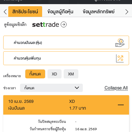
าว
สิทธิประโยชน์
ข้อมูลผู้ถือหุ้น
ข้อมูลหลักทรัพย์
Fac
ดูข้อมูลเชิงลึก
คำนวณปันผล (หุ้น)
คำนวณหุ้นเพิ่มทุน
ทั้งหมด
XD
XM
เครื่องหมาย
Collapse All
ทั้งหมด
ช่วงเวลา
10 เม.ย. 2569
XD
เงินปันผล
1.77 บาท
วันปิดสมุดทะเบียน
-
วันกำหนดรายชื่อผู้ถือหุ้น
16 เม.ย. 2569