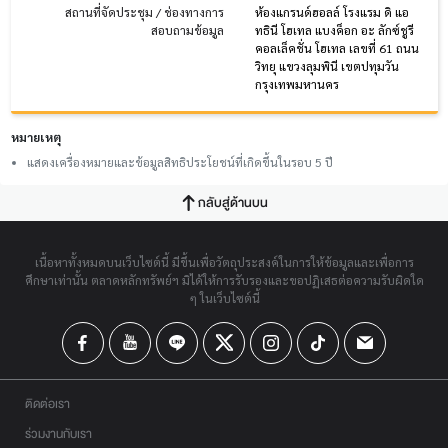
สถานที่จัดประชุม / ช่องทางการ
ห้องแกรนด์ฮอลล์ โรงแรม ดิ แอ
สอบถามข้อมูล
ทธินี โฮเทล แบงค็อก อะ ลักซ์ชูรี
คอลเล็คชั่น โฮเทล เลขที่ 61 ถนน
วิทยุ แขวงลุมพินี เขตปทุมวัน
กรุงเทพมหานคร
หมายเหตุ
แสดงเครื่องหมายและข้อมูลสิทธิประโยชน์ที่เกิดขึ้นในรอบ 5 ปี
กลับสู่ด้านบน
เนื้อหาทั้งหมดบนเว็บไซต์นี้ มีขึ้นเพื่อวัตถุประสงค์ในการให้ข้อมูลและเพื่อการ
ศึกษาเท่านั้น ตลาดหลักทรัพย์ฯ มิได้ให้การรับรองและขอปฏิเสธต่อความรับผิดใด
ๆ ในเว็บไซต์นี้
ติดต่อเรา
ร่วมงานกับเรา