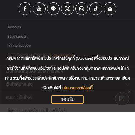
ติดต่อเรา
ร่วมงานกับเรา
คำถามที่พบบ่อย
SET Contact Center
0 2009 9999
กลุ่มตลาดหลักทรัพย์แห่งประเทศไทยใช้คุกกี้ (Cookies) เพื่อมอบประสบการณ์
การใช้งานที่ดีที่สุดบนเว็บไซต์และแอปพลิเคชันของกลุ่มตลาดหลักทรัพย์ฯ ให้แก่
เว็บไซต์ในกลุ่มตลาดหลักทรัพย์ฯ
ท่าน รวมทั้งเพื่อช่วยเพิ่มประสิทธิภาพการใช้งาน ท่านสามารถศึกษารายละเอียด
เว็บไซต์น่าสนใจ
เพิ่มเติมได้ที่
นโยบายการใช้คุกกี้
แผนผังเว็บไซต์
ยอมรับ
ข้อตกลงและเงื่อนไขการใช้งานเว็บไซต์
การคุ้มครองข้อมูลส่วนบุคคล
นโยบายการใช้คุกกี้
เงื่อนไขการใช้ข้อมูลของผู้ให้บริการรายอื่น