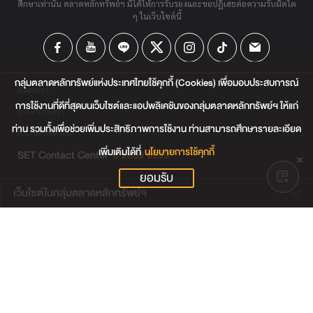
ศึกษาเท่านั้น ตลาดหลักทรัพย์ฯ มิได้ให้การรับรองและขอปฏิเสธต่อความรับผิดใด
ๆ ในเว็บไซต์นี้
กลุ่มตลาดหลักทรัพย์แห่งประเทศไทยใช้คุกกี้ (Cookies) เพื่อมอบประสบการณ์
ติดต่อเรา
การใช้งานที่ดีที่สุดบนเว็บไซต์และแอปพลิเคชันของกลุ่มตลาดหลักทรัพย์ฯ ให้แก่
ร่วมงานกับเรา
ท่าน รวมทั้งเพื่อช่วยเพิ่มประสิทธิภาพการใช้งาน ท่านสามารถศึกษารายละเอียด
คำถามที่พบบ่อย
เพิ่มเติมได้ที่
นโยบายการใช้คุกกี้
SET Contact Center
0 2009 9999
ยอมรับ
เว็บไซต์ในกลุ่มตลาดหลักทรัพย์ฯ
เว็บไซต์น่าสนใจ
แผนผังเว็บไซต์
ข้อตกลงและเงื่อนไขการใช้งานเว็บไซต์
การคุ้มครองข้อมูลส่วนบุคคล