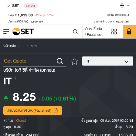
SET
Closed
1,612.00
-2.64
(-0.16%)
ล่าสุด
08 ส.ค. 2569 03:20:14
9,800,107
63,391.38
ปริมาณ ('000 หุ้น)
มูลค่า (ล้านบาท)
ค้นหาชื่อย่อ
/ Factsheet
หน้าหลัก
...
ราคา
IT
บริษัท ไอที ซิตี้ จำกัด (มหาชน)
IT
หุ้น
8.25
+0.05
(+0.61%)
สรุปข้อสนเทศ บจ. (Factsheet)
สถานะ :
Closed
ข้อมูลล่าสุด :
08 ส.ค. 2569 03:20:14
8.30
8.20
สูงสุด
ต่ำสุด
234,606
1,936.99
ปริมาณ (หุ้น)
มูลค่า ('000 บาท)