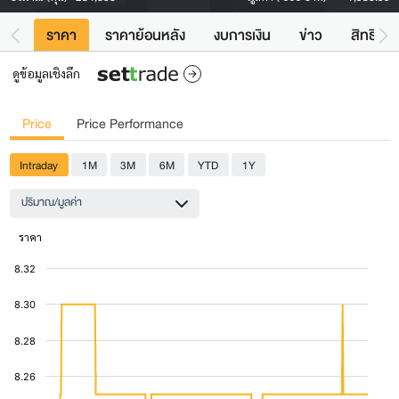
ราคา
ราคาย้อนหลัง
งบการเงิน
ข่าว
สิทธิประ
ดูข้อมูลเชิงลึก
Price
Price Performance
Intraday
1M
3M
6M
YTD
1Y
ปริมาณ/มูลค่า