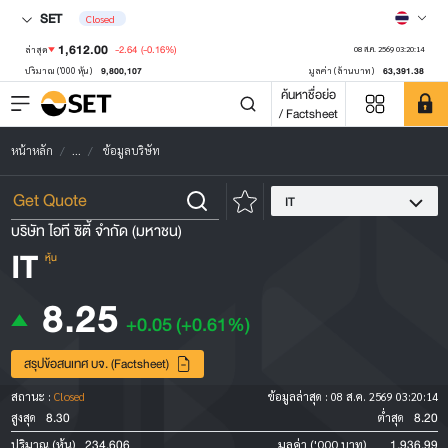
SET
Closed
1,612.00
-2.64
(-0.16%)
ล่าสุด
08 ส.ค. 2569 03:20:14
9,800,107
63,391.38
ปริมาณ ('000 หุ้น)
มูลค่า (ล้านบาท)
ค้นหาชื่อย่อ
/ Factsheet
หน้าหลัก
...
ข้อมูลบริษัท
IT
บริษัท ไอที ซิตี้ จำกัด (มหาชน)
IT
หุ้น
8.25
+0.05
(+0.61%)
สรุปข้อสนเทศ บจ. (Factsheet)
สถานะ :
Closed
ข้อมูลล่าสุด :
08 ส.ค. 2569 03:20:14
8.30
8.20
สูงสุด
ต่ำสุด
234,606
1,936.99
ปริมาณ (หุ้น)
มูลค่า ('000 บาท)