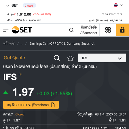
SET
Closed
1,612.00
-2.64
(-0.16%)
ล่าสุด
08 ส.ค. 2569 01:58:57
9,800,107
63,391.38
ปริมาณ ('000 หุ้น)
มูลค่า (ล้านบาท)
ค้นหาชื่อย่อ
/ Factsheet
หน้าหลัก
...
Earnings Call (OPPDAY) & Company Snapshot
IFS
บริษัท ไอเอฟเอส แคปปิตอล (ประเทศไทย) จำกัด (มหาชน)
IFS
หุ้น
1.97
+0.03
(+1.55%)
สรุปข้อสนเทศ บจ. (Factsheet)
สถานะ :
Closed
ข้อมูลล่าสุด :
08 ส.ค. 2569 01:58:57
1.97
1.91
สูงสุด
ต่ำสุด
54,200
104.59
ปริมาณ (หุ้น)
มูลค่า ('000 บาท)