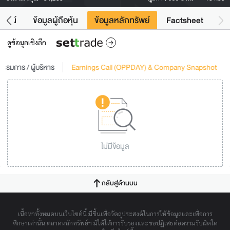
โยชน์
ข้อมูลผู้ถือหุ้น
ข้อมูลหลักทรัพย์
Factsheet
ดูข้อมูลเชิงลึก
รรมการ / ผู้บริหาร
Earnings Call (OPPDAY) & Company Snapshot
ไม่มีข้อมูล
กลับสู่ด้านบน
เนื้อหาทั้งหมดบนเว็บไซต์นี้ มีขึ้นเพื่อวัตถุประสงค์ในการให้ข้อมูลและเพื่อการ
ศึกษาเท่านั้น ตลาดหลักทรัพย์ฯ มิได้ให้การรับรองและขอปฏิเสธต่อความรับผิดใด