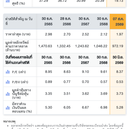
37.29
36.72
30.99
20.39
19.13
สุทธิ (%)
30 ธ.ค.
28 ธ.ค.
30 ธ.ค.
30 ธ.ค.
07 ส.ค.
ค่าสถิติสำคัญ ณ วัน
2565
2566
2567
2568
2569
ที่
2.98
2.70
2.52
2.12
1.97
ราคาล่าสุด (บาท)
มูลค่าหลักทรัพย์
1,470.63
1,332.45
1,243.62
1,046.22
972.19
ตามราคาตลาด
(ล้านบาท)
วันที่ของงบการเงินที่
30 ก.ย.
30 ก.ย.
30 ก.ย.
30 ก.ย.
30 มิ.ย.
ใช้คำนวณค่าสถิติ
2565
2566
2567
2568
2569
8.95
8.63
9.10
9.61
8.37
P/E (เท่า)
0.89
0.77
0.70
0.57
0.53
P/BV (เท่า)
มูลค่าหุ้นทาง
3.35
3.51
3.62
3.69
3.73
บัญชีต่อหุ้น
(บาท)
อัตราส่วน
5.30
6.05
6.67
6.98
5.28
เงินปันผล
ตอบแทน (%)
หมายเหตุ
ตลาดหลักทรัพย์ฯ แสดงข้อมูลงบการเงินล่าสุดตามที่บริษัทจดทะเบียนนำส่ง โดยข้อมูลนี้