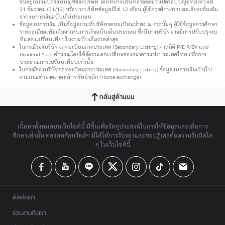
ขึ้นอยู่กับวันปิดรอบบัญชีของบริษัท โดยที่บางบริษัทอาจจะมีวันปิดรอบบัญชีที่มิใช่วันที่
31 ธันวาคม (31/12) หรือบางบริษัทข้อมูลมิใช่ 12 เดือน ผู้ใช้ควรศึกษารายละเอียดเพิ่มเติม
จากงบการเงินฉบับเต็มประกอบ
ข้อมูลงบการเงิน เป็นข้อมูลตามที่บริษัทจดทะเบียนนำส่ง ณ งวดนั้นๆ ผู้ใช้ข้อมูลควรศึกษา
รายละเอียดเพิ่มเติมจากงบการเงินฉบับเต็มประกอบ ซึ่งมีบางบริษัทอาจมีการปรับปรุงงบ
ที่แสดงเปรียบเทียบในงบฉบับเต็มงวดล่าสุด
ในกรณีของบริษัทจดทะเบียนต่างประเทศ (Secondary Listing) ค่าสถิติ P/E P/BV และ
Dividend Yield คำนวณโดยใช้อัตราแลกเปลี่ยนของธนาคารแห่งประเทศไทย เพื่อการ
ประมาณการเปรียบเทียบเท่านั้น
ในกรณีของบริษัทจดทะเบียนต่างประเทศ (Secondary Listing) ข้อมูลงบการเงินเป็นไป
ตามเกณฑ์ของตลาดหลักทรัพย์หลัก (Home exchange)
กลับสู่ด้านบน
เนื้อหาทั้งหมดบนเว็บไซต์นี้ มีขึ้นเพื่อวัตถุประสงค์ในการให้ข้อมูลและเพื่อการ
ศึกษาเท่านั้น ตลาดหลักทรัพย์ฯ มิได้ให้การรับรองและขอปฏิเสธต่อความรับผิดใด
ๆ ในเว็บไซต์นี้
ติดต่อเรา
ร่วมงานกับเรา