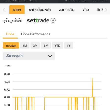
ราคา
ราคาย้อนหลัง
งบการเงิน
ข่าว
สิทธิประ
ดูข้อมูลเชิงลึก
Price
Price Performance
Intraday
1M
3M
6M
YTD
1Y
ปริมาณ/มูลค่า