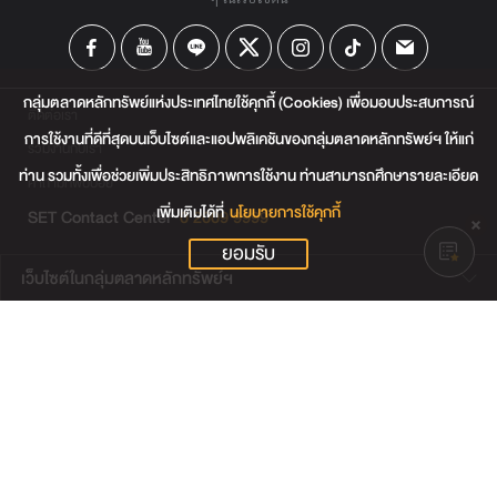
กลุ่มตลาดหลักทรัพย์แห่งประเทศไทยใช้คุกกี้ (Cookies) เพื่อมอบประสบการณ์
ติดต่อเรา
การใช้งานที่ดีที่สุดบนเว็บไซต์และแอปพลิเคชันของกลุ่มตลาดหลักทรัพย์ฯ ให้แก่
ร่วมงานกับเรา
ท่าน รวมทั้งเพื่อช่วยเพิ่มประสิทธิภาพการใช้งาน ท่านสามารถศึกษารายละเอียด
คำถามที่พบบ่อย
เพิ่มเติมได้ที่
นโยบายการใช้คุกกี้
SET Contact Center
0 2009 9999
ยอมรับ
เว็บไซต์ในกลุ่มตลาดหลักทรัพย์ฯ
เว็บไซต์น่าสนใจ
แผนผังเว็บไซต์
ข้อตกลงและเงื่อนไขการใช้งานเว็บไซต์
การคุ้มครองข้อมูลส่วนบุคคล
นโยบายการใช้คุกกี้