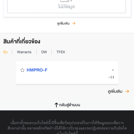
ไม่มีข้อมูล
ดูเพิ่มเติม
สินค้าที่เกี่ยวข้อง
หุ้น
Warrants
DW
TFEX
-
HMPRO-F
- (-)
ดูเพิ่มเติม
กลับสู่ด้านบน
เนื้อหาทั้งหมดบนเว็บไซต์นี้ มีขึ้นเพื่อวัตถุประสงค์ในการให้ข้อมูลและเพื่อการ
ศึกษาเท่านั้น ตลาดหลักทรัพย์ฯ มิได้ให้การรับรองและขอปฏิเสธต่อความรับผิดใด
ๆ ในเว็บไซต์นี้