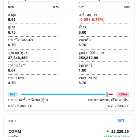
6.60
6.75
5.75
8.00
ล่าสุด
เปลี่ยนแปลง
6.65
-0.05 (-0.75%)
สูงสุด
ต่ำสุด
6.75
6.60
ราคาปิดก่อนหน้า
ราคาเปิด
6.70
6.70
ปริมาณ (หุ้น)
มูลค่า ('000 บาท)
37,846,450
252,312.99
ราคาเฉลี่ย**
ราคาพาร์
6.67
1.00
ราคา Floor
ราคา Ceiling
4.70
8.70
Bid
Offer
ราคาเสนอซื้อ/ปริมาณ (หุ้น)
ราคาเสนอขาย/ปริมาณ (หุ้น)
6.65 / 6,309,000
6.70 / 533,300
SET
ตลาด
COMM
22,228.29
+83.97
(+0.38%)
พาณิชย์