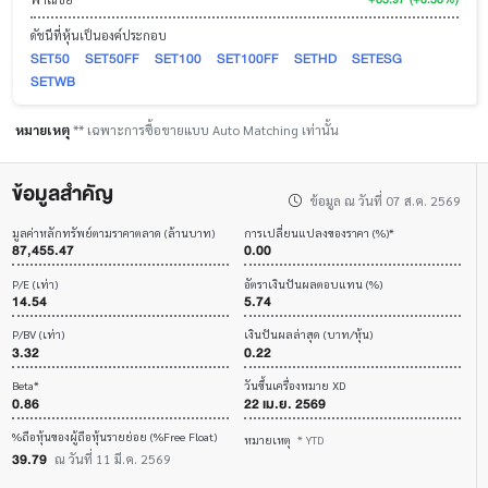
ดัชนีที่หุ้นเป็นองค์ประกอบ
SET50
SET50FF
SET100
SET100FF
SETHD
SETESG
SETWB
หมายเหตุ
** เฉพาะการซื้อขายแบบ Auto Matching เท่านั้น
ข้อมูลสำคัญ
ข้อมูล ณ วันที่ 07 ส.ค. 2569
มูลค่าหลักทรัพย์ตามราคาตลาด (ล้านบาท)
การเปลี่ยนแปลงของราคา (%)*
87,455.47
0.00
P/E (เท่า)
อัตราเงินปันผลตอบแทน (%)
14.54
5.74
P/BV (เท่า)
เงินปันผลล่าสุด (บาท/หุ้น)
3.32
0.22
Beta*
วันขึ้นเครื่องหมาย XD
0.86
22 เม.ย. 2569
%ถือหุ้นของผู้ถือหุ้นรายย่อย (%Free Float)
หมายเหตุ
* YTD
39.79
ณ วันที่ 11 มี.ค. 2569