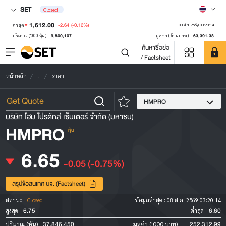
SET
Closed
1,612.00
-2.64
(-0.16%)
ล่าสุด
08 ส.ค. 2569 03:20:14
9,800,107
63,391.38
ปริมาณ ('000 หุ้น)
มูลค่า (ล้านบาท)
ค้นหาชื่อย่อ
/ Factsheet
หน้าหลัก
...
ราคา
HMPRO
บริษัท โฮม โปรดักส์ เซ็นเตอร์ จำกัด (มหาชน)
HMPRO
หุ้น
6.65
-0.05
(-0.75%)
สรุปข้อสนเทศ บจ. (Factsheet)
สถานะ :
Closed
ข้อมูลล่าสุด :
08 ส.ค. 2569 03:20:14
6.75
6.60
สูงสุด
ต่ำสุด
37,846,450
252,312.99
ปริมาณ (หุ้น)
มูลค่า ('000 บาท)