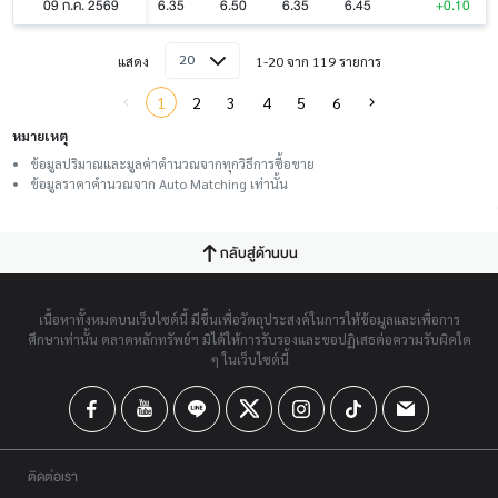
09 ก.ค. 2569
6.35
6.50
6.35
6.45
+0.10
20
แสดง
1-20 จาก 119 รายการ
1
2
3
4
5
6
หมายเหตุ
ข้อมูลปริมาณและมูลค่าคำนวณจากทุกวิธีการซื้อขาย
ข้อมูลราคาคำนวณจาก Auto Matching เท่านั้น
กลับสู่ด้านบน
เนื้อหาทั้งหมดบนเว็บไซต์นี้ มีขึ้นเพื่อวัตถุประสงค์ในการให้ข้อมูลและเพื่อการ
ศึกษาเท่านั้น ตลาดหลักทรัพย์ฯ มิได้ให้การรับรองและขอปฏิเสธต่อความรับผิดใด
ๆ ในเว็บไซต์นี้
ติดต่อเรา