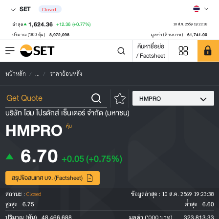
SET
Closed
1,624.36
+12.36
(+0.77%)
ล่าสุด
10 ส.ค. 2569 19:23:38
8,972,098
61,741.00
ปริมาณ ('000 หุ้น)
มูลค่า (ล้านบาท)
ค้นหาชื่อย่อ
/ Factsheet
หน้าหลัก
...
ราคาย้อนหลัง
HMPRO
บริษัท โฮม โปรดักส์ เซ็นเตอร์ จำกัด (มหาชน)
HMPRO
หุ้น
6.70
+0.05
(+0.75%)
สรุปข้อสนเทศ บจ. (Factsheet)
สถานะ :
Closed
ข้อมูลล่าสุด :
10 ส.ค. 2569 19:23:38
6.75
6.60
สูงสุด
ต่ำสุด
48,466,688
323,813.33
ปริมาณ (หุ้น)
มูลค่า ('000 บาท)