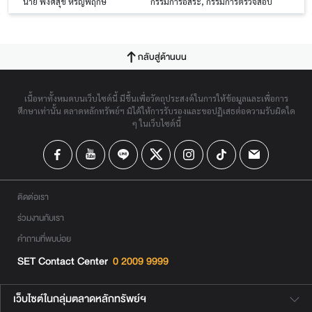
นาย พงศ์สุข หิรัญพฤกษ์
กรรมการอิสระ, กรรมการตรวจสอบ
กลับสู่ด้านบน
เนื้อหาทั้งหมดบนเว็บไซต์นี้ มีขึ้นเพื่อวัตถุประสงค์ในการให้ข้อมูลและเพื่อการ
ศึกษาเท่านั้น ตลาดหลักทรัพย์ฯ มิได้ให้การรับรองและขอปฏิเสธต่อความรับผิดใด
ๆ ในเว็บไซต์นี้
ติดต่อเรา
ร่วมงานกับเรา
คำถามที่พบบ่อย
SET Contact Center
0 2009 9999
เว็บไซต์ในกลุ่มตลาดหลักทรัพย์ฯ