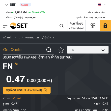
SET
Closed
1,614.64
+4.86
(+0.30%)
ล่าสุด
06 ส.ค. 2569 17:26:21
10,493,641
84,135.44
ปริมาณ ('000 หุ้น)
มูลค่า (ล้านบาท)
ค้นหาชื่อย่อ
/ Factsheet
หน้าหลัก
...
คณะกรรมการ / ผู้บริหาร
FN
บริษัท เอฟเอ็น แฟคตอรี่ เอ๊าท์เลท จำกัด (มหาชน)
FN
หุ้น
0.47
0.00
(0.00%)
สรุปข้อสนเทศ บจ. (Factsheet)
สถานะ :
Closed
ข้อมูลล่าสุด :
06 ส.ค. 2569 17:26:21
0.47
0.47
สูงสุด
ต่ำสุด
100
0.05
ปริมาณ (หุ้น)
มูลค่า ('000 บาท)