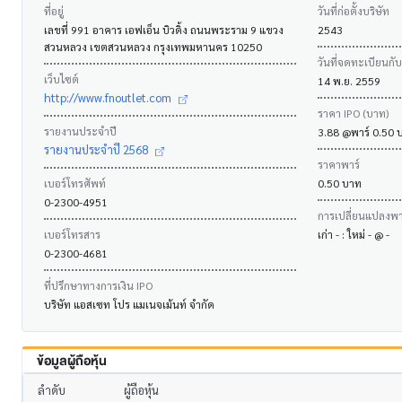
ที่อยู่
วันที่ก่อตั้งบริษัท
เลขที่ 991 อาคาร เอฟเอ็น บิวดิ้ง ถนนพระราม 9 แขวง
2543
สวนหลวง เขตสวนหลวง กรุงเทพมหานคร 10250
วันที่จดทะเบียนกั
เว็บไซต์
14 พ.ย. 2559
http://www.fnoutlet.com
ราคา IPO (บาท)
รายงานประจำปี
3.88 @พาร์ 0.50 
รายงานประจำปี 2568
ราคาพาร์
เบอร์โทรศัพท์
0.50 บาท
0-2300-4951
การเปลี่ยนแปลงพาร
เบอร์โทรสาร
เก่า - : ใหม่ - @ -
0-2300-4681
ที่ปรึกษาทางการเงิน IPO
บริษัท แอสเซท โปร แมเนจเม้นท์ จำกัด
ข้อมูลผู้ถือหุ้น
ลำดับ
ผู้ถือหุ้น