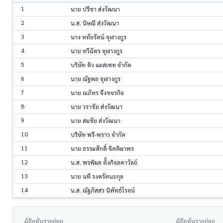
1
นาย ปรีชา ส่งวัฒนา
2
น.ส. นิษณี ส่งวัฒนา
3
นาง หทัยรัตน์ จุฬางกูร
4
นาย ทวีฉัตร จุฬางกูร
5
บริษัท คิว แอสเซท จำกัด
6
นาย ณัฐพล จุฬางกูร
7
นาย ณภัทร จึงขจรกิจ
8
นาย วราชัย ส่งวัฒนา
9
นาย สมชัย ส่งวัฒนา
10
บริษัท พรี-พราว จำกัด
11
นาย ธรรมศักดิ์ จิตติมาพร
12
น.ส. พรพิมล ตั้งกิจลดาวัลย์
13
นาย นที รงครัตนะกุล
14
น.ส. ณัฐภัสสร นิพัทธ์โรจน์
ผู้ถือหุ้นรายย่อย
ผู้ถือหุ้นรายย่อย