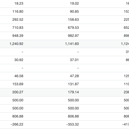
18.23
19.02
1
116.80
90.85
15
292.52
158.63
22
710.83
679.53
65
948.39
982.97
89
1,240.92
1,141.60
1,12
-
-
3
30.92
37.01
8
-
-
46.58
47.28
12
153.69
131.87
11
200.27
179.14
23
500.00
500.00
50
500.00
500.00
50
806.88
806.88
80
-266.22
-353.32
-41