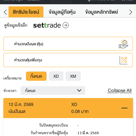
าว
สิทธิประโยชน์
ข้อมูลผู้ถือหุ้น
ข้อมูลหลักทรัพย์
Fac
ดูข้อมูลเชิงลึก
คำนวณปันผล (หุ้น)
คำนวณหุ้นเพิ่มทุน
ทั้งหมด
XD
XM
เครื่องหมาย
Collapse All
ทั้งหมด
ช่วงเวลา
12 มี.ค. 2569
XD
เงินปันผล
0.08 บาท
วันปิดสมุดทะเบียน
-
วันกำหนดรายชื่อผู้ถือหุ้น
13 มี.ค. 2569