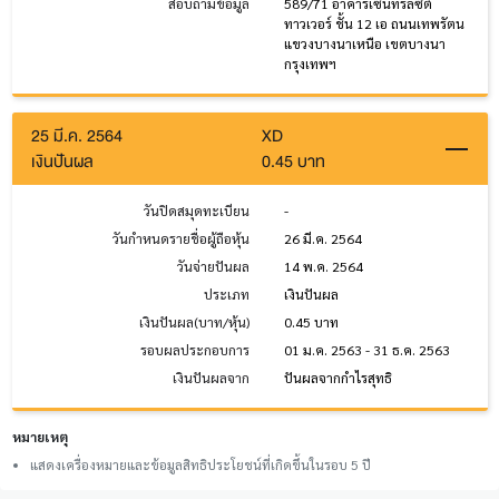
สอบถามข้อมูล
589/71 อาคารเซ็นทรัลซิตี้
ทาวเวอร์ ชั้น 12 เอ ถนนเทพรัตน
แขวงบางนาเหนือ เขตบางนา
กรุงเทพฯ
25 มี.ค. 2564
XD
เงินปันผล
0.45 บาท
วันปิดสมุดทะเบียน
-
วันกำหนดรายชื่อผู้ถือหุ้น
26 มี.ค. 2564
วันจ่ายปันผล
14 พ.ค. 2564
ประเภท
เงินปันผล
เงินปันผล(บาท/หุ้น)
0.45 บาท
รอบผลประกอบการ
01 ม.ค. 2563 - 31 ธ.ค. 2563
เงินปันผลจาก
ปันผลจากกำไรสุทธิ
หมายเหตุ
แสดงเครื่องหมายและข้อมูลสิทธิประโยชน์ที่เกิดขึ้นในรอบ 5 ปี