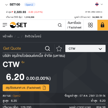
SET100
Open2
2,320.93
-5.00
(-0.21%)
ล่าสุด
07 ส.ค. 2569 14:00:11
1,518,058
34,960.12
ปริมาณ ('000 หุ้น)
มูลค่า (ล้านบาท)
ค้นหาชื่อย่อ
/ Factsheet
หน้าหลัก
...
สิทธิประโยชน์
CTW
บริษัท จรุงไทยไวร์แอนด์เคเบิ้ล จำกัด (มหาชน)
CTW
หุ้น
6.20
0.00
(0.00%)
สรุปข้อสนเทศ บจ. (Factsheet)
สถานะ :
Open2
ข้อมูลล่าสุด :
07 ส.ค. 2569 13:59:56
6.35
6.20
สูงสุด
ต่ำสุด
129,200
804.38
ปริมาณ (หุ้น)
มูลค่า ('000 บาท)