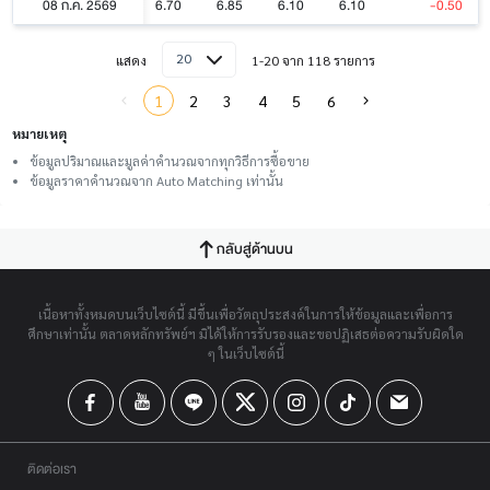
08 ก.ค. 2569
6.70
6.85
6.10
6.10
-0.50
20
แสดง
1-20 จาก 118 รายการ
1
2
3
4
5
6
หมายเหตุ
ข้อมูลปริมาณและมูลค่าคำนวณจากทุกวิธีการซื้อขาย
ข้อมูลราคาคำนวณจาก Auto Matching เท่านั้น
กลับสู่ด้านบน
เนื้อหาทั้งหมดบนเว็บไซต์นี้ มีขึ้นเพื่อวัตถุประสงค์ในการให้ข้อมูลและเพื่อการ
ศึกษาเท่านั้น ตลาดหลักทรัพย์ฯ มิได้ให้การรับรองและขอปฏิเสธต่อความรับผิดใด
ๆ ในเว็บไซต์นี้
ติดต่อเรา