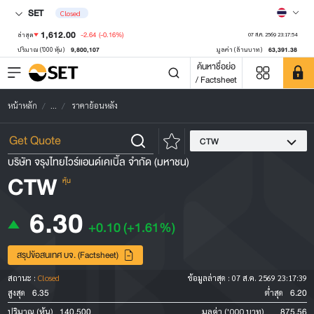
SET
Closed
1,612.00
-2.64
(-0.16%)
ล่าสุด
07 ส.ค. 2569 23:17:54
9,800,107
63,391.38
ปริมาณ ('000 หุ้น)
มูลค่า (ล้านบาท)
ค้นหาชื่อย่อ
/ Factsheet
หน้าหลัก
...
ราคาย้อนหลัง
CTW
บริษัท จรุงไทยไวร์แอนด์เคเบิ้ล จำกัด (มหาชน)
CTW
หุ้น
6.30
+0.10
(+1.61%)
สรุปข้อสนเทศ บจ. (Factsheet)
สถานะ :
Closed
ข้อมูลล่าสุด :
07 ส.ค. 2569 23:17:39
6.35
6.20
สูงสุด
ต่ำสุด
140,500
875.56
ปริมาณ (หุ้น)
มูลค่า ('000 บาท)