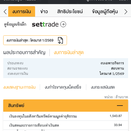
ัง
งบการเงิน
ข่าว
สิทธิประโยชน์
ข้อมูลผู้ถือหุ้น
ข
ดูข้อมูลเชิงลึก
งบการเงินล่าสุด : ไตรมาส 1/2569
ผลประกอบการสำคัญ
งบการเงินล่าสุด
ประเภทงบ
งบเฉพาะกิจการ
สถานะของงบ
สอบทาน
งวดงบการเงิน
ไตรมาส 1/2569
งบแสดงฐานะการเงิน
งบกำไรขาดทุนเบ็ดเสร็จ
งบกระแสเงินสด
หน่วย : ล้านบาท
สินทรัพย์
1,543.87
เงินลงทุนในอสังหาริมทรัพย์ตามมูลค่ายุติธรรม
33.94
เงินสดและรายการเทียบเท่าเงินสด