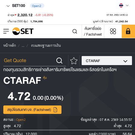
SET100
Open2
2,320.12
-5.81
(-0.25%)
ล่าสุด
07 ส.ค. 2569 14:56:12
1,794,696
41,242.54
ปริมาณ ('000 หุ้น)
มูลค่า (ล้านบาท)
ค้นหาชื่อย่อ
/ Factsheet
หน้าหลัก
...
งบแสดงฐานะการเงิน
CTARAF
กองทุนรวมสิทธิการเช่าอสังหาริมทรัพย์โรงแรมและรีสอร์ทในเครือฯ
CTARAF
หุ้น
4.72
0.00
(0.00%)
สรุปข้อสนเทศ บจ. (Factsheet)
สถานะ :
Open2
ข้อมูลล่าสุด :
07 ส.ค. 2569 14:55:57
4.72
4.72
สูงสุด
ต่ำสุด
12,000
56.64
ปริมาณ (หุ้น)
มูลค่า ('000 บาท)