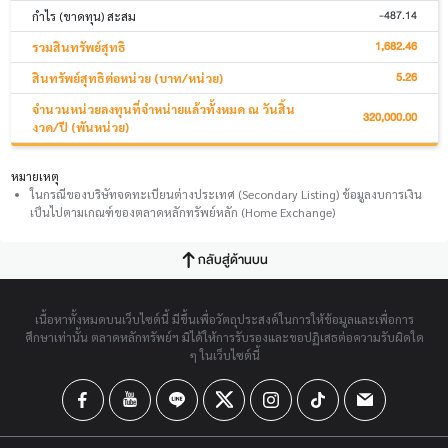
-487.14
กำไร (ขาดทุน) สะสม
1,682.46
รวมสินทรัพย์สุทธิ
5.26
สินทรัพย์สุทธิต่อหน่วย (บาท/หน่วย)
จำนวนหน่วยลงทุนที่จำหน่ายแล้วทั้งหมด ณ วันสิ้น
320,000.00
งวด/ปี (พันหน่วย)
หมายเหตุ
ในกรณีของบริษัทจดทะเบียนต่างประเทศ (Secondary Listing) ข้อมูลงบการเงิน
เป็นไปตามเกณฑ์ของตลาดหลักทรัพย์หลัก (Home Exchange)
กลับสู่ด้านบน
เนื้อหาทั้งหมดบนเว็บไซต์นี้ มีขึ้นเพื่อวัตถุประสงค์ในการให้ข้อมูลและเพื่อการ
ศึกษาเท่านั้น ตลาดหลักทรัพย์ฯ มิได้ให้การรับรองและขอปฏิเสธต่อความรับผิดใด
ๆ ในเว็บไซต์นี้