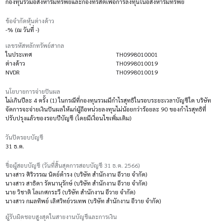
กองทุนรวมอสังหาริมทรัพย์และกองทรัสต์เพื่อการลงทุนในอสังหาริมทรัพย์
ข้อจำกัดหุ้นต่างด้าว
-% (ณ วันที่ -)
เลขรหัสหลักทรัพย์สากล
ในประเทศ
TH0998010001
ต่างด้าว
TH0998010019
NVDR
TH0998010019
นโยบายการจ่ายปันผล
ไม่เกินปีละ 4 ครั้ง (1) ในกรณีที่กองทุนรวมมีกำไรสุทธิในรอบระยะเวลาบัญชีใด บริษัท
จัดการจะจ่ายเงินปันผลให้แก่ผู้ถือหน่วยลงทุนไม่น้อยกว่าร้อยละ 90 ของกำไรสุทธิที่
ปรับปรุงแล้วของรอบปีบัญชี (โดยมีเงื่อนไขเพิ่มเติม)
วันปิดรอบบัญชี
31 ธ.ค.
ชื่อผู้สอบบัญชี (วันที่สิ้นสุดการสอบบัญชี 31 ธ.ค. 2566)
นางสาว ศิริวรรณ นิตย์ดำรง (บริษัท สำนักงาน อีวาย จำกัด)
นางสาว สาธิดา รัตนานุรักษ์ (บริษัท สำนักงาน อีวาย จำกัด)
นาย วิชาติ โลเกศกระวี (บริษัท สำนักงาน อีวาย จำกัด)
นางสาว กมลทิพย์ เลิศวิทย์วรเทพ (บริษัท สำนักงาน อีวาย จำกัด)
ผู้รับผิดชอบสูงสุดในสายงานบัญชีและการเงิน