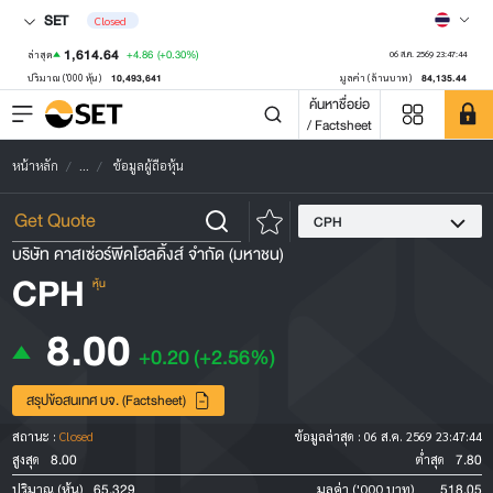
SET
Closed
1,614.64
+4.86
(+0.30%)
ล่าสุด
06 ส.ค. 2569 23:47:44
10,493,641
84,135.44
ปริมาณ ('000 หุ้น)
มูลค่า (ล้านบาท)
ค้นหาชื่อย่อ
/ Factsheet
หน้าหลัก
...
ข้อมูลผู้ถือหุ้น
CPH
บริษัท คาสเซ่อร์พีคโฮลดิ้งส์ จำกัด (มหาชน)
CPH
หุ้น
8.00
+0.20
(+2.56%)
สรุปข้อสนเทศ บจ. (Factsheet)
สถานะ :
Closed
ข้อมูลล่าสุด :
06 ส.ค. 2569 23:47:44
8.00
7.80
สูงสุด
ต่ำสุด
65,329
518.05
ปริมาณ (หุ้น)
มูลค่า ('000 บาท)