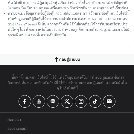
ต้น (ถ้ามี) มาจากกรณีผู้ลงทุนถือหุ้นเกินกว่าข้อจำกัดในการถือครอง หรือ มีสัญชาติ
ไม่สอดคล้องกับประเภทของเครื่องหมายหลักทรัพย์ที่ฝาก ตามกฎเกณฑ์ที่เกี่ยวข้อง
การเปิดเผยข้อมูลรายชื่อผู้ถือหุ้นกรณีเปลี่ยนแปลงโครงสร้างการถือหุ้นบนเว็บไซต์นี้
เป็นข้อมูลตามที่ผู้ถือหุ้นได้รายงานต่อสำนักงาน ก.ล.ต. ตามมาตรา 246 และมาตรา
256 (“as is” basis) ดังนั้น ตลาดหลักทรัพย์จึงไม่อาจที่จะให้การรับรองหรือรับประ
กันใดๆ ไม่ว่าโดยตรงหรือโดยปริยาย ถึงความถูกต้อง ครบถ้วน สมบูรณ์ และการไม่มี
ความผิดพลาด รวมทั้งความเป็นปัจจุบัน
กลับสู่ด้านบน
เนื้อหาทั้งหมดบนเว็บไซต์นี้ มีขึ้นเพื่อวัตถุประสงค์ในการให้ข้อมูลและเพื่อการ
ศึกษาเท่านั้น ตลาดหลักทรัพย์ฯ มิได้ให้การรับรองและขอปฏิเสธต่อความรับผิดใด
ๆ ในเว็บไซต์นี้
ติดต่อเรา
ร่วมงานกับเรา