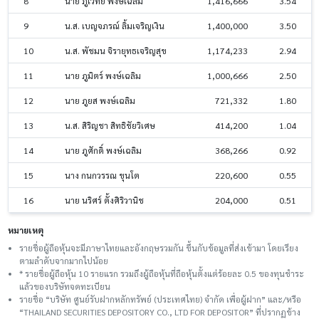
8
นาย ภูเวทย์ พงษ์เฉลิม
1,416,666
3.54
9
น.ส. เบญจภรณ์ ลิ้มเจริญเงิน
1,400,000
3.50
10
น.ส. พัชมน จิรายุทธเจริญสุข
1,174,233
2.94
11
นาย ภูมิตร์ พงษ์เฉลิม
1,000,666
2.50
12
นาย ภูยส พงษ์เฉลิม
721,332
1.80
13
น.ส. สิริญชา สิทธิชัยวิเศษ
414,200
1.04
14
นาย ภูศักดิ์ พงษ์เฉลิม
368,266
0.92
15
นาง กนกวรรณ ขุนโต
220,600
0.55
16
นาย นริศร์ ตั้งศิริวานิช
204,000
0.51
หมายเหตุ
รายชื่อผู้ถือหุ้นจะมีภาษาไทยและอังกฤษรวมกัน ขึ้นกับข้อมูลที่ส่งเข้ามา โดยเรียง
ตามลำดับจากมากไปน้อย
* รายชื่อผู้ถือหุ้น 10 รายแรก รวมถึงผู้ถือหุ้นที่ถือหุ้นตั้งแต่ร้อยละ 0.5 ของทุนชําระ
แล้วของบริษัทจดทะเบียน
รายชื่อ “บริษัท ศูนย์รับฝากหลักทรัพย์ (ประเทศไทย) จำกัด เพื่อผู้ฝาก” และ/หรือ
“THAILAND SECURITIES DEPOSITORY CO., LTD FOR DEPOSITOR” ที่ปรากฏข้าง