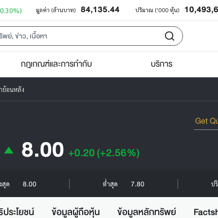
84,135.44
10,493,
+0.30%)
มูลค่า (ล้านบาท)
ปริมาณ ('000 หุ้น)
กฎเกณฑ์และการกำกับ
บริการ
าย้อนหลัง
8.00
+0.20
(+2.56%)
8.00
7.80
ูงสุด
ต่ำสุด
ปร
ธิประโยชน์
ข้อมูลผู้ถือหุ้น
ข้อมูลหลักทรัพย์
Facts