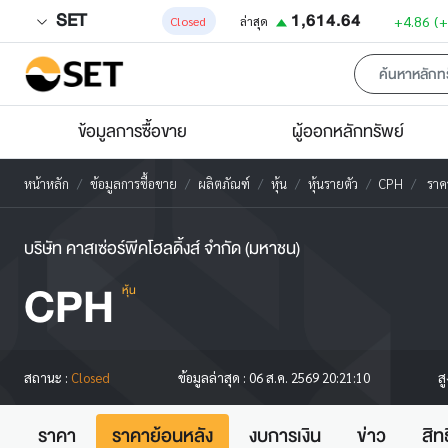
SET
1,614.64
+4.86
(
Closed
ล่าสุด
ข้อมูลการซื้อขาย
ผู้ออกหลักทรัพย์
หน้าหลัก
ข้อมูลการซื้อขาย
ผลิตภัณฑ์
หุ้น
หุ้นรายตัว
CPH
ราค
บริษัท คาสเซ่อร์พีคโฮลดิ้งส์ จำกัด (มหาชน)
CPH
หุ้น
ส
สถานะ :
Closed
ข้อมูลล่าสุด :
06 ส.ค. 2569 20:21:10
ราคา
ราคาย้อนหลัง
งบการเงิน
ข่าว
สิท