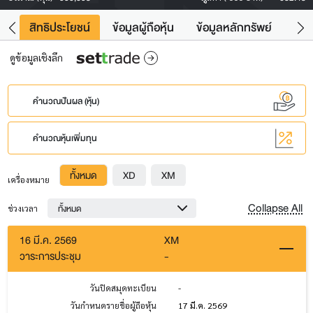
าว
สิทธิประโยชน์
ข้อมูลผู้ถือหุ้น
ข้อมูลหลักทรัพย์
Fac
ดูข้อมูลเชิงลึก
คำนวณปันผล (หุ้น)
คำนวณหุ้นเพิ่มทุน
ทั้งหมด
XD
XM
เครื่องหมาย
Collapse All
ทั้งหมด
ช่วงเวลา
16 มี.ค. 2569
XM
วาระการประชุม
-
วันปิดสมุดทะเบียน
-
วันกำหนดรายชื่อผู้ถือหุ้น
17 มี.ค. 2569