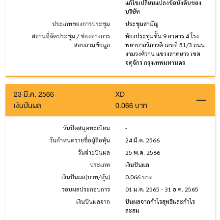
แก้ไขเปลี่ยนแปลงข้อบังคับของ
บริษัท
ประเภทของการประชุม
ประชุมสามัญ
สถานที่จัดประชุม / ช่องทางการ
ห้องประชุมชั้น 9 อาคาร 4 โรง
สอบถามข้อมูล
พยาบาลวิภาวดี เลขที่ 51/3 ถนน
งามวงศ์วาน แขวงลาดยาว เขต
จตุจักร กรุงเทพมหานคร
23 มี.ค. 2566
XD
เงินปันผล
0.066 บาท
วันปิดสมุดทะเบียน
-
วันกำหนดรายชื่อผู้ถือหุ้น
24 มี.ค. 2566
วันจ่ายปันผล
25 พ.ค. 2566
ประเภท
เงินปันผล
เงินปันผล(บาท/หุ้น)
0.066 บาท
รอบผลประกอบการ
01 ม.ค. 2565 - 31 ธ.ค. 2565
เงินปันผลจาก
ปันผลจากกำไรสุทธิและกำไร
สะสม