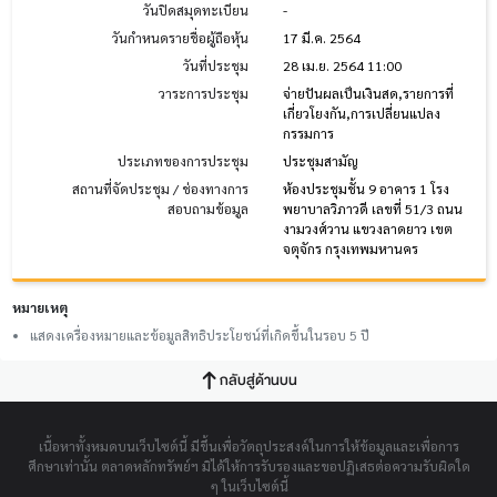
วันปิดสมุดทะเบียน
-
วันกำหนดรายชื่อผู้ถือหุ้น
17 มี.ค. 2564
วันที่ประชุม
28 เม.ย. 2564 11:00
วาระการประชุม
จ่ายปันผลเป็นเงินสด,รายการที่
เกี่ยวโยงกัน,การเปลี่ยนแปลง
กรรมการ
ประเภทของการประชุม
ประชุมสามัญ
สถานที่จัดประชุม / ช่องทางการ
ห้องประชุมชั้น 9 อาคาร 1 โรง
สอบถามข้อมูล
พยาบาลวิภาวดี เลขที่ 51/3 ถนน
งามวงศ์วาน แขวงลาดยาว เขต
จตุจักร กรุงเทพมหานคร
หมายเหตุ
แสดงเครื่องหมายและข้อมูลสิทธิประโยชน์ที่เกิดขึ้นในรอบ 5 ปี
กลับสู่ด้านบน
เนื้อหาทั้งหมดบนเว็บไซต์นี้ มีขึ้นเพื่อวัตถุประสงค์ในการให้ข้อมูลและเพื่อการ
ศึกษาเท่านั้น ตลาดหลักทรัพย์ฯ มิได้ให้การรับรองและขอปฏิเสธต่อความรับผิดใด
ๆ ในเว็บไซต์นี้