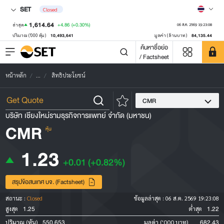
SET
Closed
1,614.64
+4.86
(+0.30%)
ล่าสุด
06 ส.ค. 2569 19:23:08
10,493,641
84,135.44
ปริมาณ ('000 หุ้น)
มูลค่า (ล้านบาท)
ค้นหาชื่อย่อ
/ Factsheet
หน้าหลัก
...
สิทธิประโยชน์
CMR
บริษัท เชียงใหม่รามธุรกิจการแพทย์ จำกัด (มหาชน)
CMR
หุ้น
1.23
+0.01
(+0.82%)
สรุปข้อสนเทศ บจ. (Factsheet)
สถานะ :
Closed
ข้อมูลล่าสุด :
06 ส.ค. 2569 19:23:08
1.25
1.22
สูงสุด
ต่ำสุด
550,653
682.43
ปริมาณ (หุ้น)
มูลค่า ('000 บาท)